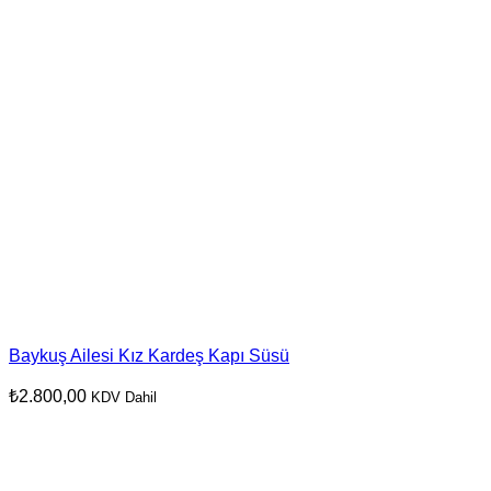
Baykuş Ailesi Kız Kardeş Kapı Süsü
₺
2.800,00
KDV Dahil