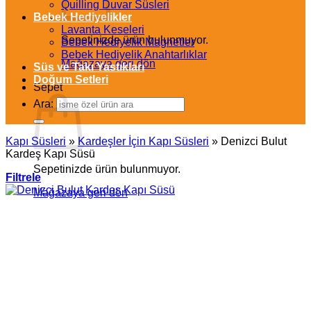
Quilling Duvar Süsleri
Bebek Hediyelikler
Lavanta Keseleri
Sepetinizde ürün bulunmuyor.
Bebek Hediyelik Magnetler
Bebek Hediyelik Anahtarlıklar
Mağazaya geri dön
Süs ve Takı Yastıkları
Doğum Setleri
Sepet
Ara:
Kapı Süsleri
»
Kardeşler İçin Kapı Süsleri
»
Denizci Bulut
Kardeş Kapı Süsü
Sepetinizde ürün bulunmuyor.
Filtrele
Mağazaya geri dön