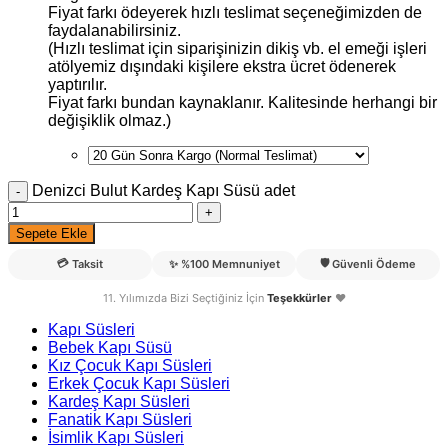
Fiyat farkı ödeyerek hızlı teslimat seçeneğimizden de
faydalanabilirsiniz.
(Hızlı teslimat için siparişinizin dikiş vb. el emeği işleri
atölyemiz dışındaki kişilere ekstra ücret ödenerek
yaptırılır.
Fiyat farkı bundan kaynaklanır. Kalitesinde herhangi bir
değişiklik olmaz.)
Denizci Bulut Kardeş Kapı Süsü adet
Sepete Ekle
💳
🛡️
Taksit
✨
%100 Memnuniyet
Güvenli Ödeme
11. Yılımızda Bizi Seçtiğiniz İçin
Teşekkürler
❤️
Kapı Süsleri
Bebek Kapı Süsü
Kız Çocuk Kapı Süsleri
Erkek Çocuk Kapı Süsleri
Kardeş Kapı Süsleri
Fanatik Kapı Süsleri
İsimlik Kapı Süsleri