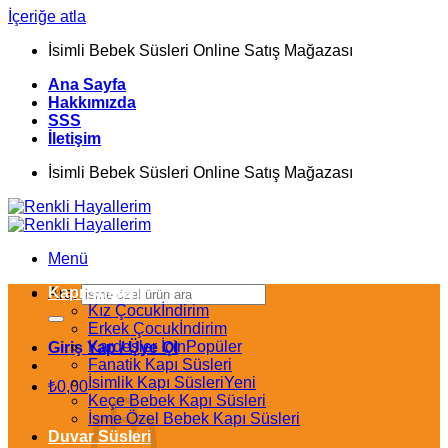
İçeriğe atla
İsimli Bebek Süsleri Online Satış Mağazası
Ana Sayfa
Hakkımızda
SSS
İletişim
İsimli Bebek Süsleri Online Satış Mağazası
Menü
Kapı Süsleri
Ara:
Kız Çocuk
Erkek Çocuk
Kardeşler İçin
Giriş Yap / Üye Ol
Fanatik Kapı Süsleri
İsimlik Kapı Süsleri
₺
0,00
Keçe Bebek Kapı Süsleri
İsme Özel Bebek Kapı Süsleri
Duvar Süsleri