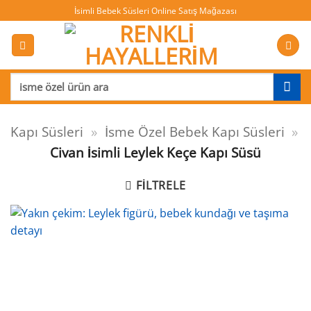
İçeriğe
İsimli Bebek Süsleri Online Satış Mağazası
atla
Ara:
Kapı Süsleri
»
İsme Özel Bebek Kapı Süsleri
»
Civan İsimli Leylek Keçe Kapı Süsü
FILTRELE