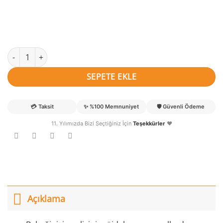
Civan İsimli Leylek Keçe Kapı Süsü adet
SEPETE EKLE
💳
Taksit
✨
%100 Memnuniyet
🛡️
Güvenli Ödeme
11. Yılımızda Bizi Seçtiğiniz İçin
Teşekkürler
❤️
Açıklama