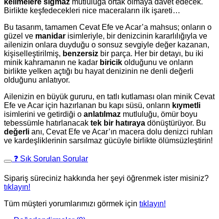
kelimelere sığmaz
mutluluğa ortak olmaya davet edecek.
Birlikte keşfedecekleri nice maceraların ilk işareti…
Bu tasarım, tamamen Cevat Efe ve Acar’a mahsus; onların o
güzel ve
manidar
isimleriyle, bir denizcinin kararlılığıyla ve
ailenizin onlara duyduğu o sonsuz sevgiyle değer kazanan,
kişiselleştirilmiş,
benzersiz
bir parça. Her bir detayı, bu iki
minik kahramanın ne kadar
biricik
olduğunu ve onların
birlikte yelken açtığı bu hayat denizinin ne denli değerli
olduğunu anlatıyor.
Ailenizin en büyük gururu, en tatlı kutlaması olan minik Cevat
Efe ve Acar için hazırlanan bu kapı süsü, onların
kıymetli
isimlerini ve getirdiği o
anlatılmaz
mutluluğu, ömür boyu
tebessümle hatırlanacak
tek bir hatıraya
dönüştürüyor. Bu
değerli
anı, Cevat Efe ve Acar’ın macera dolu denizci ruhları
ve kardeşliklerinin sarsılmaz gücüyle birlikte ölümsüzleştirin!
❓ Sık Sorulan Sorular
Sipariş süreciniz hakkında her şeyi öğrenmek ister misiniz?
tıklayın!
Tüm müşteri yorumlarımızı görmek için
tıklayın!