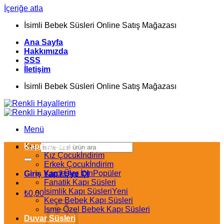
İçeriğe atla
İsimli Bebek Süsleri Online Satış Mağazası
Ana Sayfa
Hakkımızda
SSS
İletişim
İsimli Bebek Süsleri Online Satış Mağazası
Menü
Kapı Süsleri
Ara:
Kız Çocuk
Erkek Çocuk
Kardeşler İçin
Giriş Yap / Üye Ol
Fanatik Kapı Süsleri
İsimlik Kapı Süsleri
₺
0,00
Keçe Bebek Kapı Süsleri
İsme Özel Bebek Kapı Süsleri
Duvar Süsleri