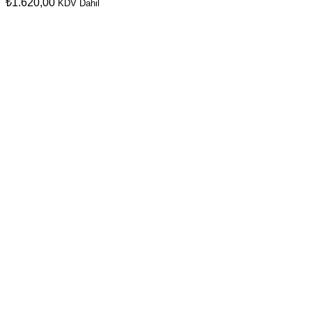
₺
1.620,00
KDV Dahil