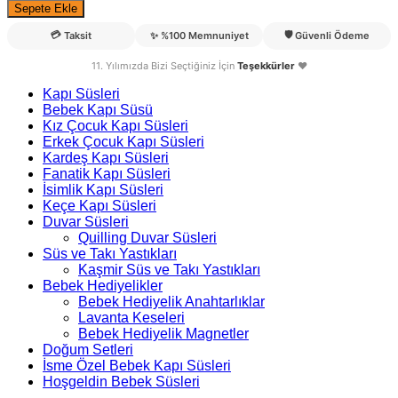
Sepete Ekle
💳
🛡️
Taksit
✨
%100 Memnuniyet
Güvenli Ödeme
11. Yılımızda Bizi Seçtiğiniz İçin
Teşekkürler
❤️
Kapı Süsleri
Bebek Kapı Süsü
Kız Çocuk Kapı Süsleri
Erkek Çocuk Kapı Süsleri
Kardeş Kapı Süsleri
Fanatik Kapı Süsleri
İsimlik Kapı Süsleri
Keçe Kapı Süsleri
Duvar Süsleri
Quilling Duvar Süsleri
Süs ve Takı Yastıkları
Kaşmir Süs ve Takı Yastıkları
Bebek Hediyelikler
Bebek Hediyelik Anahtarlıklar
Lavanta Keseleri
Bebek Hediyelik Magnetler
Doğum Setleri
İsme Özel Bebek Kapı Süsleri
Hoşgeldin Bebek Süsleri