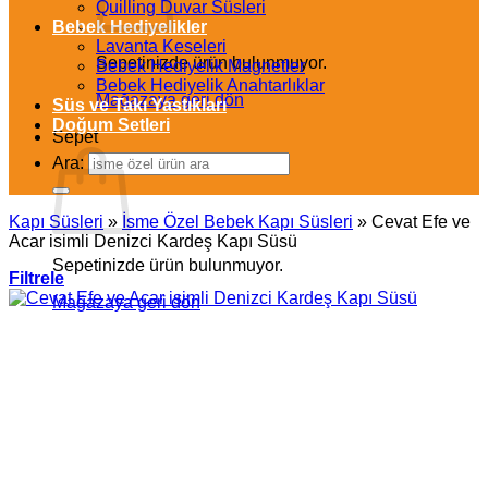
Quilling Duvar Süsleri
Bebek Hediyelikler
Lavanta Keseleri
Sepetinizde ürün bulunmuyor.
Bebek Hediyelik Magnetler
Bebek Hediyelik Anahtarlıklar
Mağazaya geri dön
Süs ve Takı Yastıkları
Doğum Setleri
Sepet
Ara:
Kapı Süsleri
»
İsme Özel Bebek Kapı Süsleri
»
Cevat Efe ve
Acar isimli Denizci Kardeş Kapı Süsü
Sepetinizde ürün bulunmuyor.
Filtrele
Mağazaya geri dön