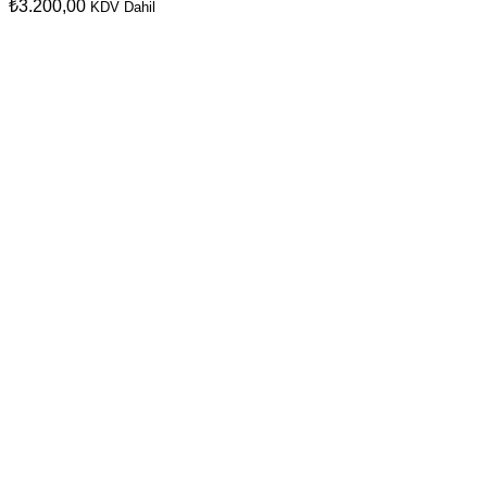
₺
3.200,00
KDV Dahil