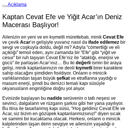
Açıklama
Kaptan Cevat Efe ve Yiğit Acar’ın Deniz
Macerası Başlıyor!
Ailenizin en yeni ve en kıymetli mürettebatı, minik
Cevat Efe
ve çevik
Acar
‘ın gelişiyle yuvanız nasıl da
ifade edilemez
bir
sevgi ve coşkuyla doldu, değil mi? Adıyla “cömertliği ve eli
açıklığı” temsil eden, aynı zamanda bir “Efe” gibi “yiğit ve
cesur” bir ruh taşıyan Cevat Efe’niz ile “ataklığı, enerjisi ve
gücü” ile parlayan Acar’ınız… Bu iki
değerli
ismin bir araya
gelişi, minik kaptanlarınızın ne denli
kıymetli
birer karaktere
sahip olacağını şimdiden fısıldıyor. Onların o minicik
varlıklarından taşan büyük
şefkat
ve etraflarına yaydığı o
masum enerji, şimdi bu denizci temalı kapı süsüyle
okyanusların enginliğine doğru yol alıyor.
Evinizde başlayan bu
nadide
serüvenin o tatlı neşesi ve
sevinci, dalgaların ve rüzgarın şarkısı gibi her yana yayılıyor.
Bu itina ile tasarlanmış kapı süsü, “Hoş geldiniz Cevat Efe ve
Acar, siz bizim en gözüpek kaptanlarımızsınız!” diyen sıcak
ve samimi bir kucaklama olacak. Herkesi, onların o minicik
kalplerinden taşan derin sevgiye ve ailenizin yaşadığı o