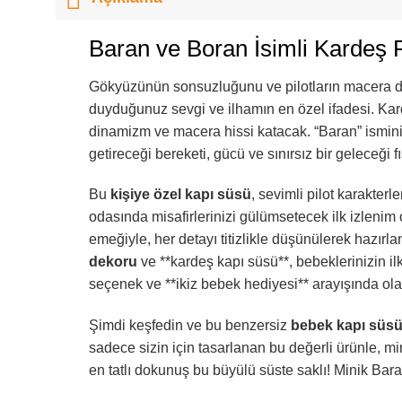
Baran ve Boran İsimli Kardeş P
Gökyüzünün sonsuzluğunu ve pilotların macera do
duyduğunuz sevgi ve ilhamın en özel ifadesi. Kard
dinamizm ve macera hissi katacak. “Baran” isminin 
getireceği bereketi, gücü ve sınırsız bir geleceği 
Bu
kişiye özel kapı süsü
, sevimli pilot karakter
odasında misafirlerinizi gülümsetecek ilk izlenim 
emeğiyle, her detayı titizlikle düşünülerek hazırl
dekoru
ve **kardeş kapı süsü**, bebeklerinizin i
seçenek ve **ikiz bebek hediyesi** arayışında ola
Şimdi keşfedin ve bu benzersiz
bebek kapı süs
sadece sizin için tasarlanan bu değerli ürünle, mi
en tatlı dokunuş bu büyülü süste saklı! Minik Bara