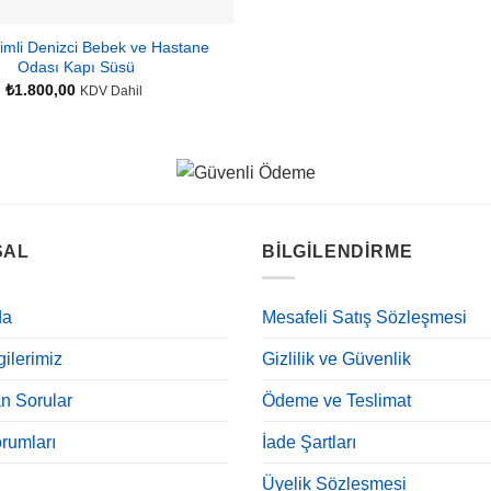
simli Denizci Bebek ve Hastane
Odası Kapı Süsü
₺
1.800,00
KDV Dahil
SAL
BILGILENDIRME
da
Mesafeli Satış Sözleşmesi
ilerimiz
Gizlilik ve Güvenlik
n Sorular
Ödeme ve Teslimat
rumları
İade Şartları
Üyelik Sözleşmesi