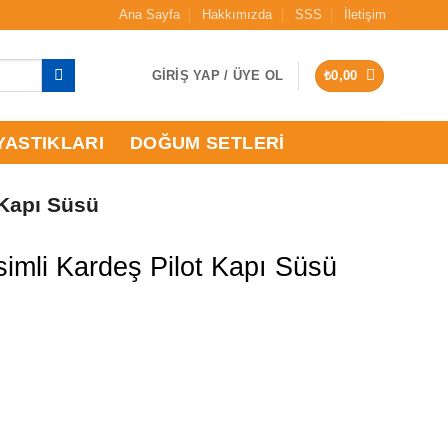
Ana Sayfa
Hakkımızda
SSS
İletişim
GIRIŞ YAP / ÜYE OL
₺
0,00
YASTIKLARI
DOĞUM SETLERI
 Kapı Süsü
simli Kardeş Pilot Kapı Süsü