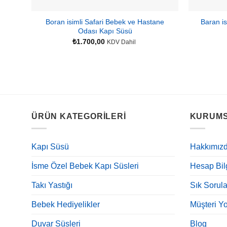
Boran isimli Safari Bebek ve Hastane
Baran i
Odası Kapı Süsü
₺
1.700,00
KDV Dahil
ÜRÜN KATEGORILERI
KURUM
Kapı Süsü
Hakkımız
İsme Özel Bebek Kapı Süsleri
Hesap Bilg
Takı Yastığı
Sık Sorula
Bebek Hediyelikler
Müşteri Yo
Duvar Süsleri
Blog