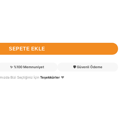
ilot Kapı Süsü adet
SEPETE EKLE
✨
%100 Memnuniyet
🛡️
Güvenli Ödeme
lımızda Bizi Seçtiğiniz İçin
Teşekkürler
❤️