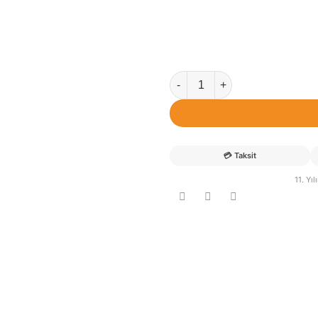
Baran ve Boran isimli Kardeş P
💳
Taksit
11. Yı