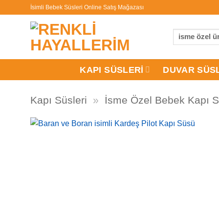
İçeriğe
İsimli Bebek Süsleri Online Satış Mağazası
atla
Ara:
KAPI SÜSLERI
DUVAR SÜS
Kapı Süsleri
»
İsme Özel Bebek Kapı S