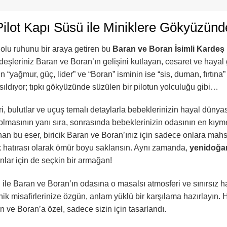
ilot Kapı Süsü ile Miniklere Gökyüzünd
lu ruhunu bir araya getiren bu
Baran ve Boran İsimli Kardeş 
eşleriniz Baran ve Boran’ın gelişini kutlayan, cesaret ve hayal 
“yağmur, güç, lider” ve “Boran” isminin ise “sis, duman, fırtına”
fısıldıyor; tıpkı gökyüzünde süzülen bir pilotun yolculuğu gibi…
leri, bulutlar ve uçuş temalı detaylarla bebeklerinizin hayal dün
olmasının yanı sıra, sonrasında bebeklerinizin odasının en kıymet
anan bu eser, biricik Baran ve Boran’ınız için sadece onlara mah
lk hatırası olarak ömür boyu saklansın. Aynı zamanda,
yenidoğa
nlar için de seçkin bir armağan!
ü
ile Baran ve Boran’ın odasına o masalsı atmosferi ve sınırsız h
nik misafirlerinize özgün, anlam yüklü bir karşılama hazırlayın.
n ve Boran’a özel, sadece sizin için tasarlandı.