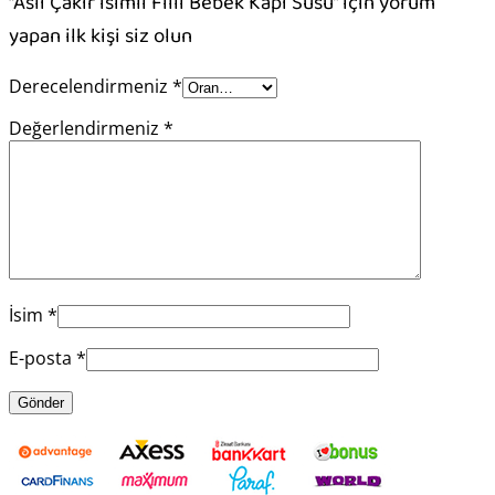
“Aslı Çakır isimli Filli Bebek Kapı Süsü” için yorum
yapan ilk kişi siz olun
Derecelendirmeniz
*
Değerlendirmeniz
*
İsim
*
E-posta
*