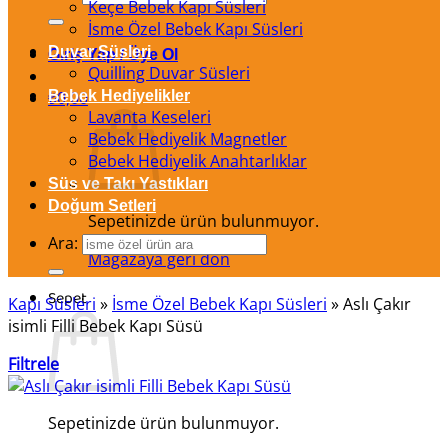
Keçe Bebek Kapı Süsleri
İsme Özel Bebek Kapı Süsleri
Duvar Süsleri
Giriş Yap / Üye Ol
Quilling Duvar Süsleri
₺
Bebek Hediyelikler
0,00
Lavanta Keseleri
Bebek Hediyelik Magnetler
Bebek Hediyelik Anahtarlıklar
Süs ve Takı Yastıkları
Doğum Setleri
Sepetinizde ürün bulunmuyor.
Ara:
Mağazaya geri dön
Sepet
Kapı Süsleri
»
İsme Özel Bebek Kapı Süsleri
»
Aslı Çakır
isimli Filli Bebek Kapı Süsü
Filtrele
Sepetinizde ürün bulunmuyor.