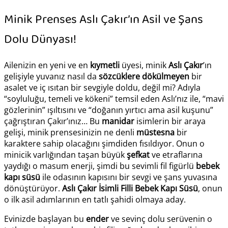
Minik Prenses Aslı Çakır’ın Asil ve Şans
Dolu Dünyası!
Ailenizin en yeni ve en
kıymetli
üyesi, minik
Aslı Çakır
’ın
gelişiyle yuvanız nasıl da
sözcüklere dökülmeyen
bir
asalet ve iç ısıtan bir sevgiyle doldu, değil mi? Adıyla
“soyluluğu, temeli ve kökeni” temsil eden Aslı’nız ile, “mavi
gözlerinin” ışıltısını ve “doğanın yırtıcı ama asil kuşunu”
çağrıştıran Çakır’ınız… Bu
manidar
isimlerin bir araya
gelişi, minik prensesinizin ne denli
müstesna
bir
karaktere sahip olacağını şimdiden fısıldıyor. Onun o
minicik varlığından taşan büyük
şefkat
ve etraflarına
yaydığı o masum enerji, şimdi bu sevimli fil figürlü
bebek
kapı süsü
ile odasının kapısını bir sevgi ve şans yuvasına
dönüştürüyor.
Aslı Çakır İsimli Filli Bebek Kapı Süsü
, onun
o ilk asil adımlarının en tatlı şahidi olmaya aday.
Evinizde başlayan bu
ender
ve sevinç dolu serüvenin o