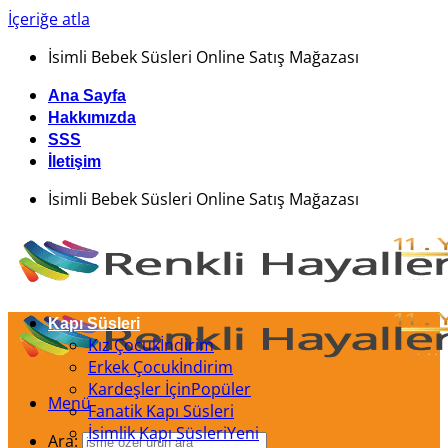
İçeriğe atla
İsimli Bebek Süsleri Online Satış Mağazası
Ana Sayfa
Hakkımızda
SSS
İletişim
İsimli Bebek Süsleri Online Satış Mağazası
Kapı Süsleri
Kız Çocuk
Erkek Çocuk
Kardeşler İçin
Menü
Fanatik Kapı Süsleri
İsimlik Kapı Süsleri
Ara: