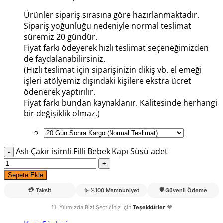
Ürünler sipariş sırasına göre hazırlanmaktadır.
Sipariş yoğunluğu nedeniyle normal teslimat
süremiz 20 gündür.
Fiyat farkı ödeyerek hızlı teslimat seçeneğimizden
de faydalanabilirsiniz.
(Hızlı teslimat için siparişinizin dikiş vb. el emeği
işleri atölyemiz dışındaki kişilere ekstra ücret
ödenerek yaptırılır.
Fiyat farkı bundan kaynaklanır. Kalitesinde herhangi
bir değişiklik olmaz.)
Aslı Çakır isimli Filli Bebek Kapı Süsü adet
Sepete Ekle
💳
🛡️
Taksit
✨
%100 Memnuniyet
Güvenli Ödeme
11. Yılımızda Bizi Seçtiğiniz İçin
Teşekkürler
❤️