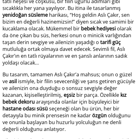
tatlı neşesi ve coşkusu, bir filin uğurlu adımları gibi
sıcaklıkla her yana yayılıyor. Bu itina ile tasarlanmış
yenidoğan süsleme
harikası, “Hoş geldin Aslı Çakır, sen
bizim en değerli hazinemizsin!” diyen sıcak ve samimi bir
kucaklama olacak. Mükemmel bir
bebek hediyesi
olarak
da öne çıkan bu süs, herkesi onun o minicik varlığından
taşan derin sevgiye ve ailenizin yaşadığı o
tarifi güç
mutluluğa ortak olmaya davet edecek. Sevimli fil, Aslı
Çakır’ın en tatlı rüyalarının ve en şanslı anlarının sadık
yoldaşı olacak…
Bu tasarım, tamamen Aslı Çakır’a mahsus; onun o güzel
ve
asil
ismiyle, bir filin sevecenliği ve şans getiren gücüyle
ve ailenizin ona duyduğu o sonsuz sevgiyle değer
kazanan, kişiselleştirilmiş,
eşsiz
bir parça. Özellikle
kız
bebek dekoru
arayışında olanlar için büyüleyici bir
hastane odası süsü
seçeneği olan bu ürün, her bir
detayıyla bu minik prensesin ne kadar
özgün
olduğunu
ve onunla başlayan bu huzurlu yolculuğun ne denli
değerli olduğunu anlatıyor.