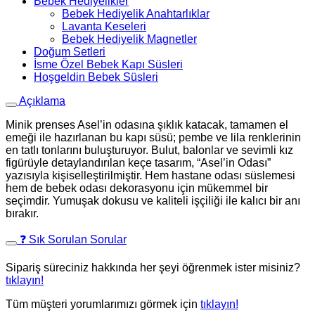
Bebek Hediyelikler
Bebek Hediyelik Anahtarlıklar
Lavanta Keseleri
Bebek Hediyelik Magnetler
Doğum Setleri
İsme Özel Bebek Kapı Süsleri
Hoşgeldin Bebek Süsleri
Açıklama
Minik prenses Asel’in odasına şıklık katacak, tamamen el
emeği ile hazırlanan bu kapı süsü; pembe ve lila renklerinin
en tatlı tonlarını buluşturuyor. Bulut, balonlar ve sevimli kız
figürüyle detaylandırılan keçe tasarım, “Asel’in Odası”
yazısıyla kişiselleştirilmiştir. Hem hastane odası süslemesi
hem de bebek odası dekorasyonu için mükemmel bir
seçimdir. Yumuşak dokusu ve kaliteli işçiliği ile kalıcı bir anı
bırakır.
❓ Sık Sorulan Sorular
Sipariş süreciniz hakkında her şeyi öğrenmek ister misiniz?
tıklayın!
Tüm müşteri yorumlarımızı görmek için
tıklayın!