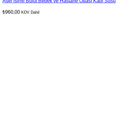
Asel isimli Bulut Bebek ve Hastane Odası Kapı Süsü
₺
960,00
KDV Dahil