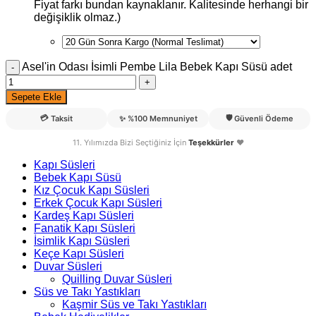
Fiyat farkı bundan kaynaklanır. Kalitesinde herhangi bir
değişiklik olmaz.)
Asel'in Odası İsimli Pembe Lila Bebek Kapı Süsü adet
Sepete Ekle
💳
🛡️
Taksit
✨
%100 Memnuniyet
Güvenli Ödeme
11. Yılımızda Bizi Seçtiğiniz İçin
Teşekkürler
❤️
Kapı Süsleri
Bebek Kapı Süsü
Kız Çocuk Kapı Süsleri
Erkek Çocuk Kapı Süsleri
Kardeş Kapı Süsleri
Fanatik Kapı Süsleri
İsimlik Kapı Süsleri
Keçe Kapı Süsleri
Duvar Süsleri
Quilling Duvar Süsleri
Süs ve Takı Yastıkları
Kaşmir Süs ve Takı Yastıkları