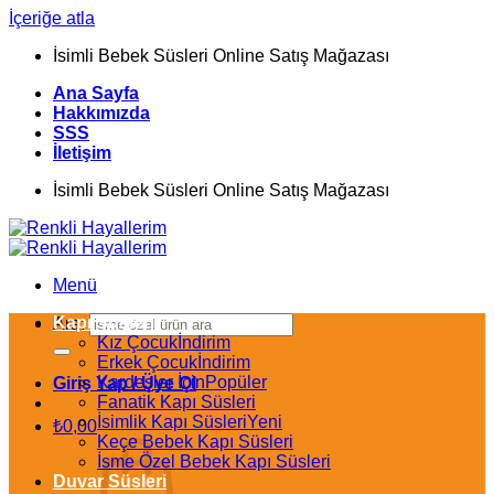
İçeriğe atla
İsimli Bebek Süsleri Online Satış Mağazası
Ana Sayfa
Hakkımızda
SSS
İletişim
İsimli Bebek Süsleri Online Satış Mağazası
Menü
Kapı Süsleri
Ara:
Kız Çocuk
Erkek Çocuk
Kardeşler İçin
Giriş Yap / Üye Ol
Fanatik Kapı Süsleri
İsimlik Kapı Süsleri
₺
0,00
Keçe Bebek Kapı Süsleri
İsme Özel Bebek Kapı Süsleri
Duvar Süsleri