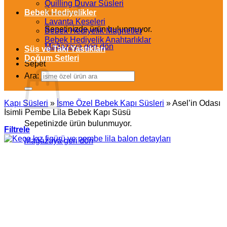
Quilling Duvar Süsleri
Bebek Hediyelikler
Lavanta Keseleri
Sepetinizde ürün bulunmuyor.
Bebek Hediyelik Magnetler
Bebek Hediyelik Anahtarlıklar
Mağazaya geri dön
Süs ve Takı Yastıkları
Doğum Setleri
Sepet
Ara:
Kapı Süsleri
»
İsme Özel Bebek Kapı Süsleri
»
Asel’in Odası
İsimli Pembe Lila Bebek Kapı Süsü
Sepetinizde ürün bulunmuyor.
Filtrele
Mağazaya geri dön