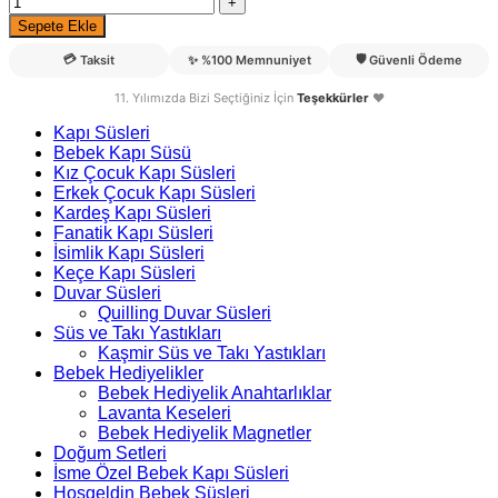
Sepete Ekle
💳
🛡️
Taksit
✨
%100 Memnuniyet
Güvenli Ödeme
11. Yılımızda Bizi Seçtiğiniz İçin
Teşekkürler
❤️
Kapı Süsleri
Bebek Kapı Süsü
Kız Çocuk Kapı Süsleri
Erkek Çocuk Kapı Süsleri
Kardeş Kapı Süsleri
Fanatik Kapı Süsleri
İsimlik Kapı Süsleri
Keçe Kapı Süsleri
Duvar Süsleri
Quilling Duvar Süsleri
Süs ve Takı Yastıkları
Kaşmir Süs ve Takı Yastıkları
Bebek Hediyelikler
Bebek Hediyelik Anahtarlıklar
Lavanta Keseleri
Bebek Hediyelik Magnetler
Doğum Setleri
İsme Özel Bebek Kapı Süsleri
Hoşgeldin Bebek Süsleri