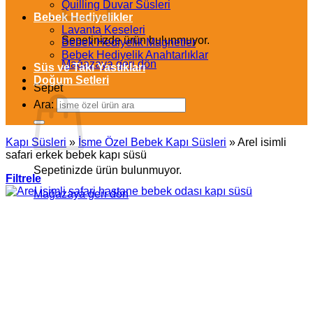
Quilling Duvar Süsleri
Bebek Hediyelikler
Lavanta Keseleri
Sepetinizde ürün bulunmuyor.
Bebek Hediyelik Magnetler
Bebek Hediyelik Anahtarlıklar
Mağazaya geri dön
Süs ve Takı Yastıkları
Doğum Setleri
Sepet
Ara:
Kapı Süsleri
»
İsme Özel Bebek Kapı Süsleri
»
Arel isimli
safari erkek bebek kapı süsü
Sepetinizde ürün bulunmuyor.
Filtrele
Mağazaya geri dön