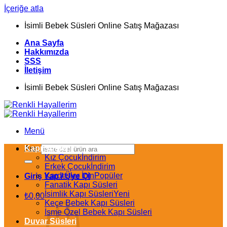
İçeriğe atla
İsimli Bebek Süsleri Online Satış Mağazası
Ana Sayfa
Hakkımızda
SSS
İletişim
İsimli Bebek Süsleri Online Satış Mağazası
Menü
Kapı Süsleri
Ara:
Kız Çocuk
Erkek Çocuk
Kardeşler İçin
Giriş Yap / Üye Ol
Fanatik Kapı Süsleri
İsimlik Kapı Süsleri
₺
0,00
Keçe Bebek Kapı Süsleri
İsme Özel Bebek Kapı Süsleri
Duvar Süsleri