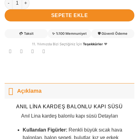
SEPETE EKLE
💳
Taksit
✨
%100 Memnuniyet
🛡️
Güvenli Ödeme
11. Yılımızda Bizi Seçtiğiniz İçin
Teşekkürler
❤️
Açıklama
ANIL LINA KARDEŞ BALONLU KAPI SÜSÜ
Anıl Lina kardeş balonlu kapı süsü Detayları
Kullanılan Figürler:
Renkli büyük sıcak hava
balonları, balon sepeti, bulutlar, kız ve erkek