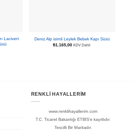
rı Lacivert
Barb
Deniz Alp isimli Leylek Bebek Kapı Süsü
Süsü
₺
1.165,00
KDV Dahil
RENKLI HAYALLERIM
www.renklihayallerim.com
T.C. Ticaret Bakanlığı ETBİS’e kayıtlıdır.
Tescilli Bir Markadır.