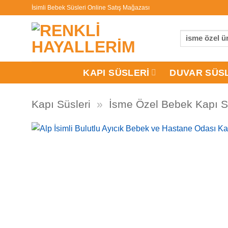
İçeriğe
İsimli Bebek Süsleri Online Satış Mağazası
atla
Ara:
KAPI SÜSLERI
DUVAR SÜS
Kapı Süsleri
»
İsme Özel Bebek Kapı S