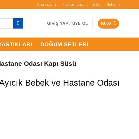
Ana Sayfa
Hakkımızda
SSS
İletişim
GIRIŞ YAP / ÜYE OL
₺
0,00
YASTIKLARI
DOĞUM SETLERI
 Hastane Odası Kapı Süsü
lu Ayıcık Bebek ve Hastane Odası