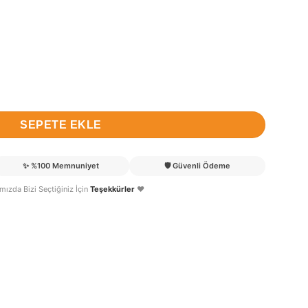
k ve Hastane Odası Kapı Süsü adet
SEPETE EKLE
✨
%100 Memnuniyet
🛡️
Güvenli Ödeme
lımızda Bizi Seçtiğiniz İçin
Teşekkürler
❤️