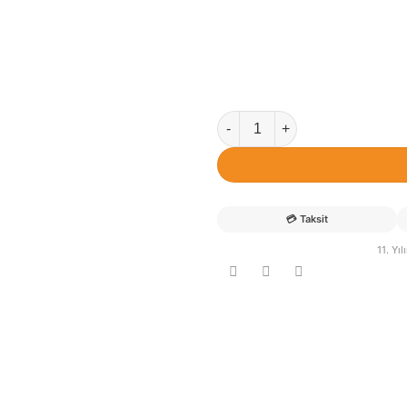
Alp İsimli Bulutlu Ayıcık Bebe
💳
Taksit
11. Yı