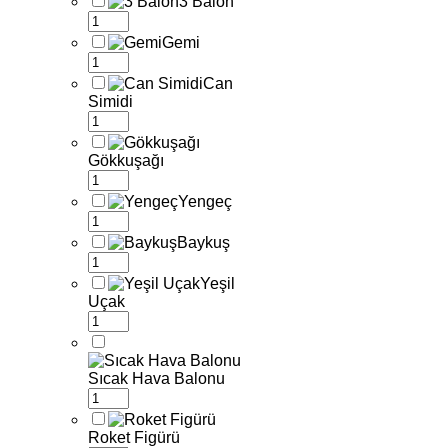
3 Balon
Gemi
Can
Simidi
Gökkuşağı
Yengeç
Baykuş
Yeşil
Uçak
Sıcak Hava Balonu
Roket Figürü