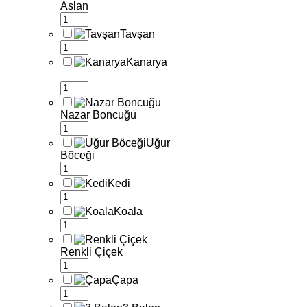
Aslan
Tavşan
Kanarya
Nazar Boncuğu
Uğur
Böceği
Kedi
Koala
Renkli Çiçek
Çapa