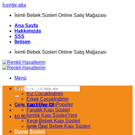
İçeriğe atla
İsimli Bebek Süsleri Online Satış Mağazası
Ana Sayfa
Hakkımızda
SSS
İletişim
İsimli Bebek Süsleri Online Satış Mağazası
Menü
Kapı Süsleri
Ara:
Kız Çocuk
Erkek Çocuk
Kardeşler İçin
Giriş Yap / Üye Ol
Fanatik Kapı Süsleri
İsimlik Kapı Süsleri
₺
0,00
Keçe Bebek Kapı Süsleri
İsme Özel Bebek Kapı Süsleri
Duvar Süsleri