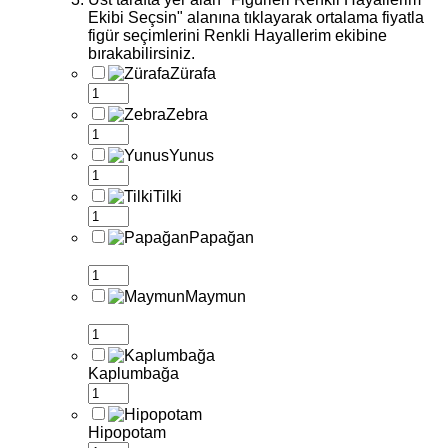
Ekibi Seçsin" alanına tıklayarak ortalama fiyatla
figür seçimlerini Renkli Hayallerim ekibine
bırakabilirsiniz.
Zürafa
Zebra
Yunus
Tilki
Papağan
Maymun
Kaplumbağa
Hipopotam