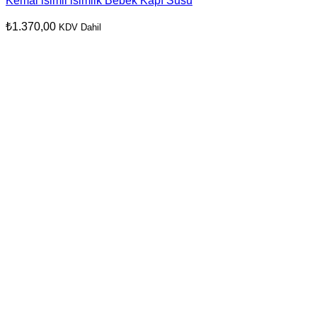
Kemal isimli isimlik Bebek Kapı Süsü
₺
1.370,00
KDV Dahil