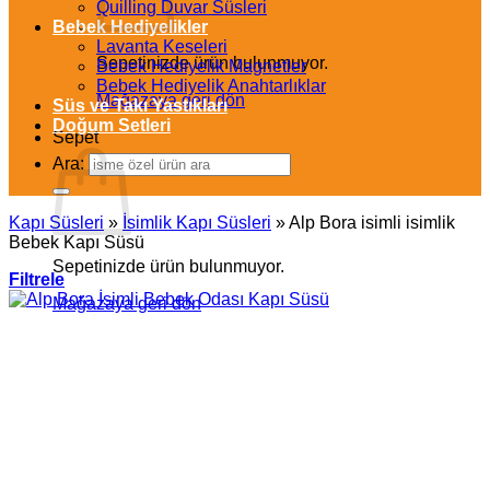
Quilling Duvar Süsleri
Bebek Hediyelikler
Lavanta Keseleri
Sepetinizde ürün bulunmuyor.
Bebek Hediyelik Magnetler
Bebek Hediyelik Anahtarlıklar
Mağazaya geri dön
Süs ve Takı Yastıkları
Doğum Setleri
Sepet
Ara:
Kapı Süsleri
»
İsimlik Kapı Süsleri
»
Alp Bora isimli isimlik
Bebek Kapı Süsü
Sepetinizde ürün bulunmuyor.
Filtrele
Mağazaya geri dön