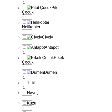
Pilot
Çocuk
Helikopter
Civciv
Ahtapot
Erkek
Çocuk
Dümen
Tırtıl
Havuç
Kuzu