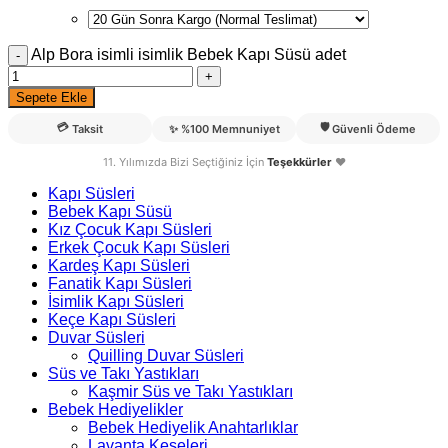
Alp Bora isimli isimlik Bebek Kapı Süsü adet
Sepete Ekle
💳
🛡️
Taksit
✨
%100 Memnuniyet
Güvenli Ödeme
11. Yılımızda Bizi Seçtiğiniz İçin
Teşekkürler
❤️
Kapı Süsleri
Bebek Kapı Süsü
Kız Çocuk Kapı Süsleri
Erkek Çocuk Kapı Süsleri
Kardeş Kapı Süsleri
Fanatik Kapı Süsleri
İsimlik Kapı Süsleri
Keçe Kapı Süsleri
Duvar Süsleri
Quilling Duvar Süsleri
Süs ve Takı Yastıkları
Kaşmir Süs ve Takı Yastıkları
Bebek Hediyelikler
Bebek Hediyelik Anahtarlıklar
Lavanta Keseleri