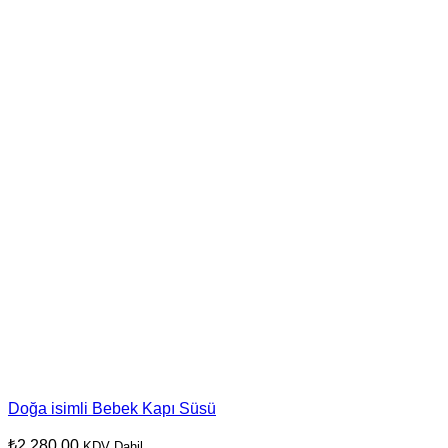
Doğa isimli Bebek Kapı Süsü
₺
2.280,00
KDV Dahil