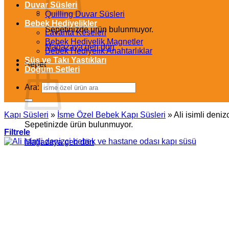
Duvar Süsleri
Quilling Duvar Süsleri
Bebek Hediyelikler
Sepetinizde ürün bulunmuyor.
Lavanta Keseleri
Bebek Hediyelik Magnetler
Mağazaya geri dön
Bebek Hediyelik Anahtarlıklar
Süs ve Takı Yastıkları
Sepet
Doğum Setleri
Ara:
Kapı Süsleri
»
İsme Özel Bebek Kapı Süsleri
»
Ali isimli deni
Sepetinizde ürün bulunmuyor.
Filtrele
Mağazaya geri dön