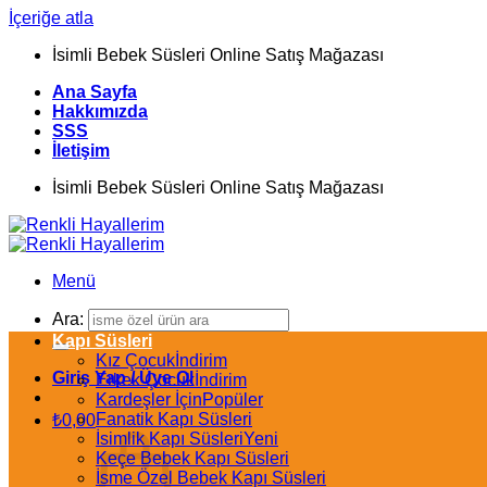
İçeriğe atla
İsimli Bebek Süsleri Online Satış Mağazası
Ana Sayfa
Hakkımızda
SSS
İletişim
İsimli Bebek Süsleri Online Satış Mağazası
Menü
Ara:
Kapı Süsleri
Kız Çocuk
Giriş Yap / Üye Ol
Erkek Çocuk
Kardeşler İçin
Fanatik Kapı Süsleri
₺
0,00
İsimlik Kapı Süsleri
Keçe Bebek Kapı Süsleri
İsme Özel Bebek Kapı Süsleri