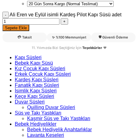
Ali Eren ve Eylül isimli Kardeş Pilot Kapı Süsü adet
Sepete Ekle
💳
🛡️
Taksit
✨
%100 Memnuniyet
Güvenli Ödeme
11. Yılımızda Bizi Seçtiğiniz İçin
Teşekkürler
❤️
Kapı Süsleri
Bebek Kapı Süsü
Kız Çocuk Kapı Süsleri
Erkek Çocuk Kapı Süsleri
Kardeş Kapı Süsleri
Fanatik Kapı Süsleri
İsimlik Kapı Süsleri
Keçe Kapı Süsleri
Duvar Süsleri
Quilling Duvar Süsleri
Süs ve Takı Yastıkları
Kaşmir Süs ve Takı Yastıkları
Bebek Hediyelikler
Bebek Hediyelik Anahtarlıklar
Lavanta Keseleri