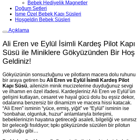
Bebek Hediyelik Magnetler
Doğum Setleri
İsme Özel Bebek Kapı Süsleri
Hoşgeldin Bebek Süsleri
Açıklama
Ali Eren ve Eylül İsimli Kardeş Pilot Kapı
Süsü ile Miniklere Gökyüzünden Bir Hoş
Geldiniz!
Gökyüzünün sonsuzluğunu ve pilotların macera dolu ruhunu
bir araya getiren bu
Ali Eren ve Eylül İsimli Kardeş Pilot
Kapı Süsü
, ailenizin minik mucizelerine duyduğunuz sevgi
ve ilhamın en özel ifadesi. Kardeşleriniz Ali Eren ve Eylül’ün
gelişini kutlayan, cesaret ve hayal gücü dolu bu eşsiz dekor,
odalarına benzersiz bir dinamizm ve macera hissi katacak.
“Ali Eren” isminin “yüce, ermiş, yiğit” ve “Eylül” isminin ise
“sonbahar, olgunluk, huzur” anlamlarıyla birleşimi,
bebeklerinizin hayatına getireceği asaleti, bilgeliği ve sınırsız
bir geleceği fısıldıyor; tıpkı gökyüzünde süzülen bir pilotun
yolculuğu gibi…