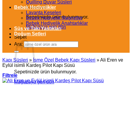
Quilling Duvar Süsleri
Bebek Hediyelikler
Lavanta Keseleri
Sepetinizde ürün bulunmuyor.
Bebek Hediyelik Magnetler
Bebek Hediyelik Anahtarlıklar
Mağazaya geri dön
Süs ve Takı Yastıkları
Doğum Setleri
Sepet
Ara:
Kapı Süsleri
»
İsme Özel Bebek Kapı Süsleri
»
Ali Eren ve
Eylül isimli Kardeş Pilot Kapı Süsü
Sepetinizde ürün bulunmuyor.
Filtrele
Mağazaya geri dön