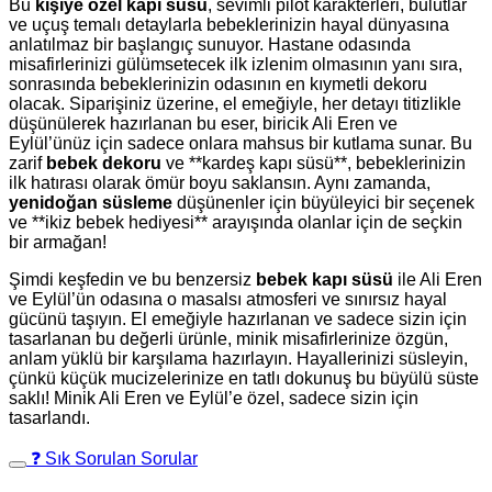
Bu
kişiye özel kapı süsü
, sevimli pilot karakterleri, bulutlar
ve uçuş temalı detaylarla bebeklerinizin hayal dünyasına
anlatılmaz bir başlangıç sunuyor. Hastane odasında
misafirlerinizi gülümsetecek ilk izlenim olmasının yanı sıra,
sonrasında bebeklerinizin odasının en kıymetli dekoru
olacak. Siparişiniz üzerine, el emeğiyle, her detayı titizlikle
düşünülerek hazırlanan bu eser, biricik Ali Eren ve
Eylül’ünüz için sadece onlara mahsus bir kutlama sunar. Bu
zarif
bebek dekoru
ve **kardeş kapı süsü**, bebeklerinizin
ilk hatırası olarak ömür boyu saklansın. Aynı zamanda,
yenidoğan süsleme
düşünenler için büyüleyici bir seçenek
ve **ikiz bebek hediyesi** arayışında olanlar için de seçkin
bir armağan!
Şimdi keşfedin ve bu benzersiz
bebek kapı süsü
ile Ali Eren
ve Eylül’ün odasına o masalsı atmosferi ve sınırsız hayal
gücünü taşıyın. El emeğiyle hazırlanan ve sadece sizin için
tasarlanan bu değerli ürünle, minik misafirlerinize özgün,
anlam yüklü bir karşılama hazırlayın. Hayallerinizi süsleyin,
çünkü küçük mucizelerinize en tatlı dokunuş bu büyülü süste
saklı! Minik Ali Eren ve Eylül’e özel, sadece sizin için
tasarlandı.
❓ Sık Sorulan Sorular