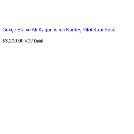
Gökçe Ela ve Ali Kağan isimli Kardeş Pilot Kapı Süsü
₺
3.200,00
KDV Dahil