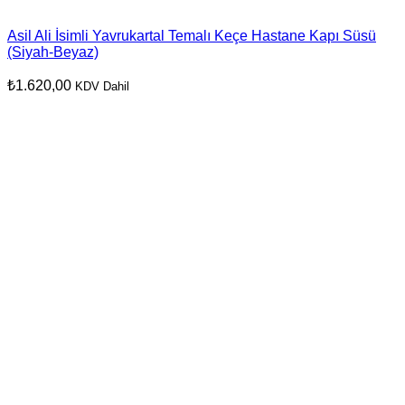
Asil Ali İsimli Yavrukartal Temalı Keçe Hastane Kapı Süsü
(Siyah-Beyaz)
₺
1.620,00
KDV Dahil