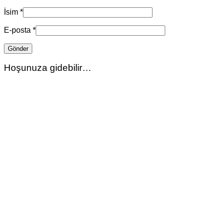
İsim
*
E-posta
*
Hoşunuza gidebilir…