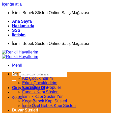
İçeriğe atla
İsimli Bebek Süsleri Online Satış Mağazası
Ana Sayfa
Hakkımızda
SSS
İletişim
İsimli Bebek Süsleri Online Satış Mağazası
Menü
Kapı Süsleri
Ara:
Kız Çocuk
Erkek Çocuk
Kardeşler İçin
Giriş Yap / Üye Ol
Fanatik Kapı Süsleri
İsimlik Kapı Süsleri
₺
0,00
Keçe Bebek Kapı Süsleri
İsme Özel Bebek Kapı Süsleri
Duvar Süsleri