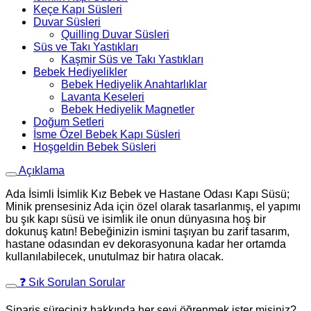
Keçe Kapı Süsleri
Duvar Süsleri
Quilling Duvar Süsleri
Süs ve Takı Yastıkları
Kaşmir Süs ve Takı Yastıkları
Bebek Hediyelikler
Bebek Hediyelik Anahtarlıklar
Lavanta Keseleri
Bebek Hediyelik Magnetler
Doğum Setleri
İsme Özel Bebek Kapı Süsleri
Hoşgeldin Bebek Süsleri
Açıklama
Ada İsimli İsimlik Kız Bebek ve Hastane Odası Kapı Süsü;
Minik prensesiniz Ada için özel olarak tasarlanmış, el yapımı
bu şık kapı süsü ve isimlik ile onun dünyasına hoş bir
dokunuş katın! Bebeğinizin ismini taşıyan bu zarif tasarım,
hastane odasından ev dekorasyonuna kadar her ortamda
kullanılabilecek, unutulmaz bir hatıra olacak.
❓ Sık Sorulan Sorular
Sipariş süreciniz hakkında her şeyi öğrenmek ister misiniz?