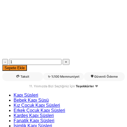
Ada
İsimli
Sepete Ekle
İsimlik
Kız
💳
🛡️
Taksit
✨
%100 Memnuniyet
Güvenli Ödeme
Bebek
ve
11. Yılımızda Bizi Seçtiğiniz İçin
Teşekkürler
❤️
Hastane
Kapı Süsleri
Odası
Bebek Kapı Süsü
Kapı
Kız Çocuk Kapı Süsleri
Süsü
Erkek Çocuk Kapı Süsleri
adet
Kardeş Kapı Süsleri
Fanatik Kapı Süsleri
İsimlik Kapı Süsleri