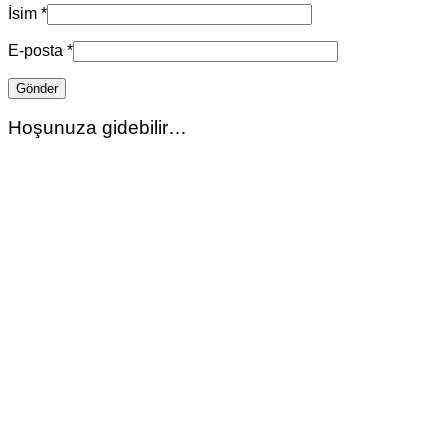
İsim
*
E-posta
*
Hoşunuza gidebilir…