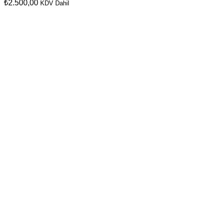
₺
2.500,00
KDV Dahil