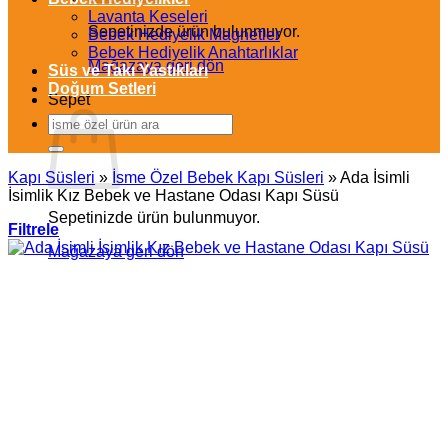
Lavanta Keseleri
Sepetinizde ürün bulunmuyor.
Bebek Hediyelik Magnetler
Bebek Hediyelik Anahtarlıklar
Mağazaya geri dön
Süs ve Takı Yastıkları
Doğum Setleri
Sepet
Ara:
Kapı Süsleri
»
İsme Özel Bebek Kapı Süsleri
»
Ada İsimli
İsimlik Kız Bebek ve Hastane Odası Kapı Süsü
Sepetinizde ürün bulunmuyor.
Filtrele
Mağazaya geri dön