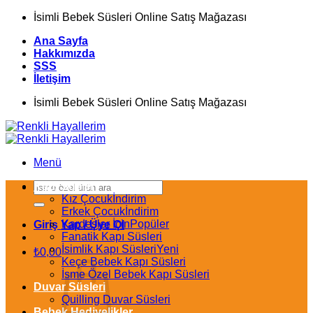
İçeriğe
İsimli Bebek Süsleri Online Satış Mağazası
atla
Ana Sayfa
Hakkımızda
SSS
İletişim
İsimli Bebek Süsleri Online Satış Mağazası
Menü
Ara:
Kapı Süsleri
Kız Çocuk
Erkek Çocuk
Kardeşler İçin
Giriş Yap / Üye Ol
Fanatik Kapı Süsleri
İsimlik Kapı Süsleri
₺
0,00
Keçe Bebek Kapı Süsleri
İsme Özel Bebek Kapı Süsleri
Duvar Süsleri
Quilling Duvar Süsleri
Bebek Hediyelikler