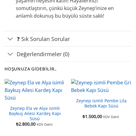
yaşamın neşesini katın! Hayallerinizi
somutlaştırın, çünkü küçük Zeynep’inize en
anlamlı dokunuş bu büyülü süste saklı!
❓ Sık Sorulan Sorular
Değerlendirmeler (0)
HOŞUNUZA GIDEBILIR…
Zeynep isimli Pembe Lila
Bebek Kapı Süsü
Zeynep Ela ve Alya isimli
Baykuş Ailesi Kardeş Kapı
₺
1.500,00
KDV Dahil
Süsü
₺
2.800,00
KDV Dahil