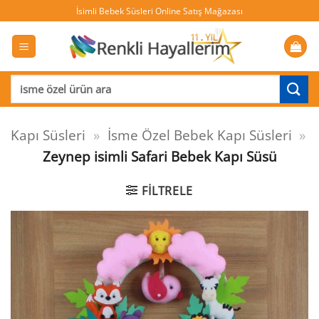
İçeriğe
İsimli Bebek Süsleri Online Satış Mağazası
atla
Ara:
Kapı Süsleri
»
İsme Özel Bebek Kapı Süsleri
»
Zeynep isimli Safari Bebek Kapı Süsü
FILTRELE