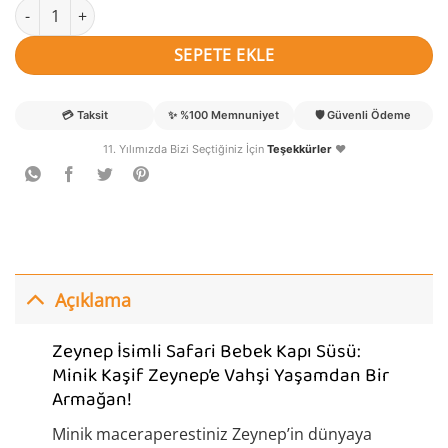
Zeynep isimli Safari Bebek Kapı Süsü adet
SEPETE EKLE
💳
Taksit
✨
%100 Memnuniyet
🛡️
Güvenli Ödeme
11. Yılımızda Bizi Seçtiğiniz İçin
Teşekkürler
❤️
Açıklama
Zeynep İsimli Safari Bebek Kapı Süsü:
Minik Kaşif Zeynep’e Vahşi Yaşamdan Bir
Armağan!
Minik maceraperestiniz Zeynep’in dünyaya