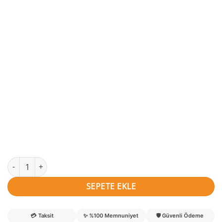
Yağız isimli SarıKanarya Kapı Süsü adet
SEPETE EKLE
💳
Taksit
✨
%100 Memnuniyet
🛡️
Güvenli Ödeme