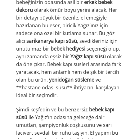
bebeğinizin odasında asil bir
erkek bebek
dekoru
olarak ömür boyu yerini alacak. Her
bir detayı büyük bir özenle, el emeğiyle
hazırlanan bu eser, biricik Yağız’ınız için
sadece ona özel bir kutlama sunar. Bu göz
alıcı
sarikanarya kapı süsü
, sevdikleriniz için
unutulmaz bir
bebek hediyesi
seçeneği olup,
aynı zamanda eşsiz bir
Yağız kapı süsü
olarak
da öne çıkar. Bebek kapı süsleri arasında fark
yaratacak, hem anlamlı hem de şık bir tercih
olan bu ürün,
yenidoğan süsleme
ve
**hastane odası süsü** ihtiyacını karşılayan
ideal bir seçimdir.
Şimdi keşfedin ve bu benzersiz
bebek kapı
süsü
ile Yağız’ın odasına geleceğe dair
umutları, şampiyonluk coşkusunu ve sarı
lacivert sevdalı bir ruhu taşıyın. El yapımı bu