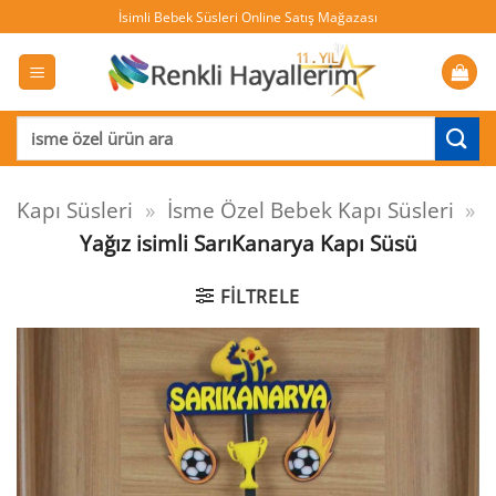
İçeriğe
İsimli Bebek Süsleri Online Satış Mağazası
atla
Ara:
Kapı Süsleri
»
İsme Özel Bebek Kapı Süsleri
»
Yağız isimli SarıKanarya Kapı Süsü
FILTRELE