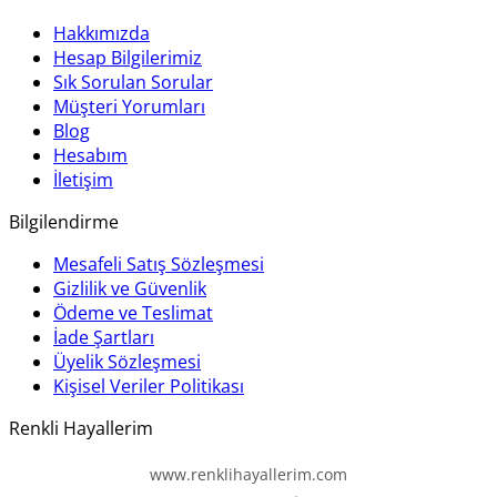
Hakkımızda
Hesap Bilgilerimiz
Sık Sorulan Sorular
Müşteri Yorumları
Blog
Hesabım
İletişim
Bilgilendirme
Mesafeli Satış Sözleşmesi
Gizlilik ve Güvenlik
Ödeme ve Teslimat
İade Şartları
Üyelik Sözleşmesi
Kişisel Veriler Politikası
Renkli Hayallerim
www.renklihayallerim.com