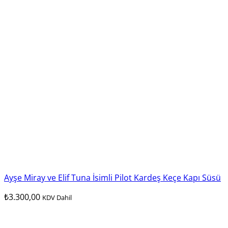
Ayşe Miray ve Elif Tuna İsimli Pilot Kardeş Keçe Kapı Süsü
₺
3.300,00
KDV Dahil