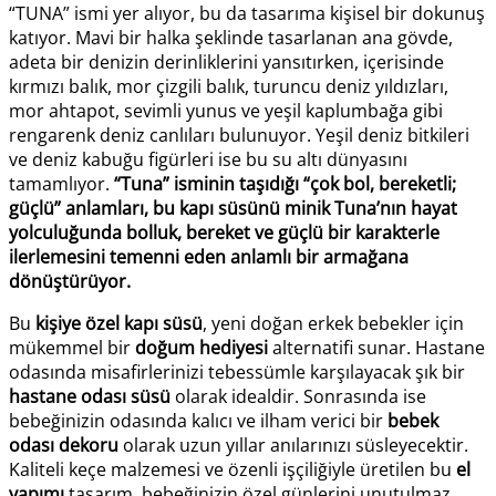
“TUNA” ismi yer alıyor, bu da tasarıma kişisel bir dokunuş
katıyor. Mavi bir halka şeklinde tasarlanan ana gövde,
adeta bir denizin derinliklerini yansıtırken, içerisinde
kırmızı balık, mor çizgili balık, turuncu deniz yıldızları,
mor ahtapot, sevimli yunus ve yeşil kaplumbağa gibi
rengarenk deniz canlıları bulunuyor. Yeşil deniz bitkileri
ve deniz kabuğu figürleri ise bu su altı dünyasını
tamamlıyor.
“Tuna” isminin taşıdığı “çok bol, bereketli;
güçlü” anlamları, bu kapı süsünü minik Tuna’nın hayat
yolculuğunda bolluk, bereket ve güçlü bir karakterle
ilerlemesini temenni eden anlamlı bir armağana
dönüştürüyor.
Bu
kişiye özel kapı süsü
, yeni doğan erkek bebekler için
mükemmel bir
doğum hediyesi
alternatifi sunar. Hastane
odasında misafirlerinizi tebessümle karşılayacak şık bir
hastane odası süsü
olarak idealdir. Sonrasında ise
bebeğinizin odasında kalıcı ve ilham verici bir
bebek
odası dekoru
olarak uzun yıllar anılarınızı süsleyecektir.
Kaliteli keçe malzemesi ve özenli işçiliğiyle üretilen bu
el
yapımı
tasarım, bebeğinizin özel günlerini unutulmaz