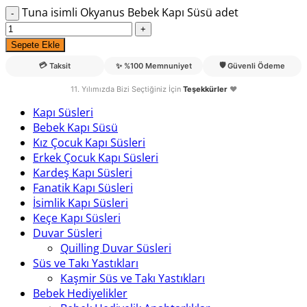
Tuna isimli Okyanus Bebek Kapı Süsü adet
Sepete Ekle
💳
🛡️
Taksit
✨
%100 Memnuniyet
Güvenli Ödeme
11. Yılımızda Bizi Seçtiğiniz İçin
Teşekkürler
❤️
Kapı Süsleri
Bebek Kapı Süsü
Kız Çocuk Kapı Süsleri
Erkek Çocuk Kapı Süsleri
Kardeş Kapı Süsleri
Fanatik Kapı Süsleri
İsimlik Kapı Süsleri
Keçe Kapı Süsleri
Duvar Süsleri
Quilling Duvar Süsleri
Süs ve Takı Yastıkları
Kaşmir Süs ve Takı Yastıkları
Bebek Hediyelikler