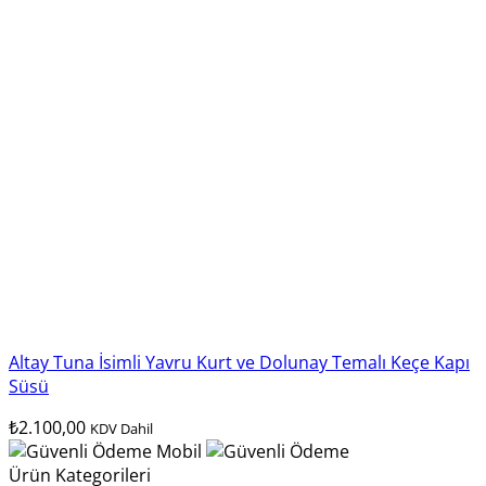
Altay Tuna İsimli Yavru Kurt ve Dolunay Temalı Keçe Kapı
Süsü
₺
2.100,00
KDV Dahil
Ürün Kategorileri