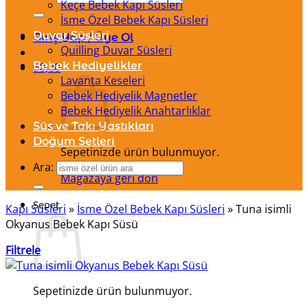
Keçe Bebek Kapı Süsleri
İsme Özel Bebek Kapı Süsleri
Duvar Süsleri
Giriş Yap / Üye Ol
Quilling Duvar Süsleri
Bebek Hediyelikler
₺
0,00
Lavanta Keseleri
Bebek Hediyelik Magnetler
Bebek Hediyelik Anahtarlıklar
Süs ve Takı Yastıkları
Doğum Setleri
Sepetinizde ürün bulunmuyor.
Ara:
Mağazaya geri dön
Sepet
Kapı Süsleri
»
İsme Özel Bebek Kapı Süsleri
»
Tuna isimli
Okyanus Bebek Kapı Süsü
Filtrele
Sepetinizde ürün bulunmuyor.