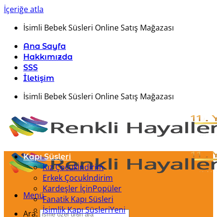
İçeriğe atla
İsimli Bebek Süsleri Online Satış Mağazası
Ana Sayfa
Hakkımızda
SSS
İletişim
İsimli Bebek Süsleri Online Satış Mağazası
Kapı Süsleri
Kız Çocuk
Erkek Çocuk
Kardeşler İçin
Menü
Fanatik Kapı Süsleri
İsimlik Kapı Süsleri
Ara: