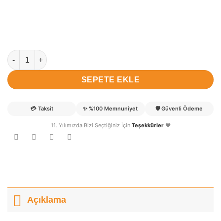
Miran Deniz isimli YavruKartal Kapı Süsü adet
SEPETE EKLE
💳
Taksit
✨
%100 Memnuniyet
🛡️
Güvenli Ödeme
11. Yılımızda Bizi Seçtiğiniz İçin
Teşekkürler
❤️
Açıklama