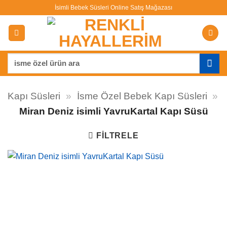
İçeriğe
İsimli Bebek Süsleri Online Satış Mağazası
atla
Ara:
Kapı Süsleri
»
İsme Özel Bebek Kapı Süsleri
»
Miran Deniz isimli YavruKartal Kapı Süsü
FILTRELE