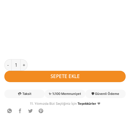
Koray isimli Baykuşlar Bebek Süsü adet
SEPETE EKLE
💳
Taksit
✨
%100 Memnuniyet
🛡️
Güvenli Ödeme
11. Yılımızda Bizi Seçtiğiniz İçin
Teşekkürler
❤️