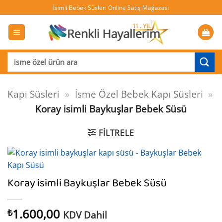
İçeriğe
İsimli Bebek Süsleri Online Satış Mağazası
atla
Ara:
Kapı Süsleri
»
İsme Özel Bebek Kapı Süsleri
»
Koray isimli Baykuşlar Bebek Süsü
FILTRELE
Koray isimli Baykuşlar Bebek Süsü
1.600,00
₺
KDV Dahil