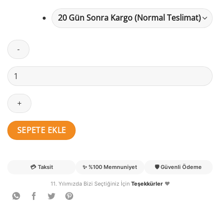
Gökçe
İsimli
Balonlar,
Unicorn
ve
Gökkuşağı
SEPETE EKLE
Temalı
Keçe
Kapı
💳
Taksit
✨
%100 Memnuniyet
🛡️
Güvenli Ödeme
Süsü
11. Yılımızda Bizi Seçtiğiniz İçin
Teşekkürler
❤️
adet