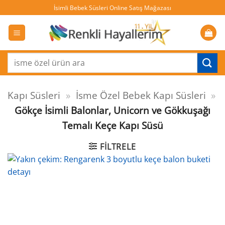
İçeriğe
İsimli Bebek Süsleri Online Satış Mağazası
atla
Ara:
Kapı Süsleri
»
İsme Özel Bebek Kapı Süsleri
»
Gökçe İsimli Balonlar, Unicorn ve Gökkuşağı
Temalı Keçe Kapı Süsü
FILTRELE