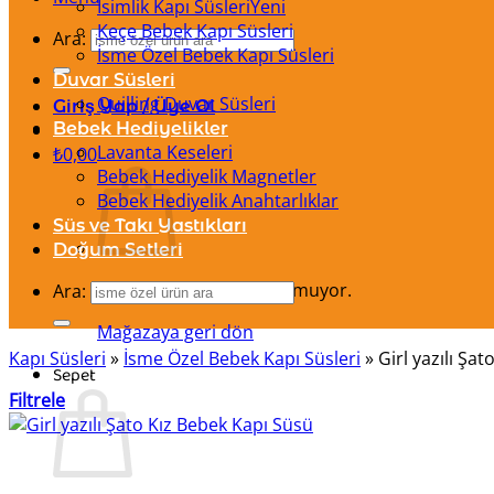
İsimlik Kapı Süsleri
Keçe Bebek Kapı Süsleri
Ara:
İsme Özel Bebek Kapı Süsleri
Duvar Süsleri
Quilling Duvar Süsleri
Giriş Yap / Üye Ol
Bebek Hediyelikler
Lavanta Keseleri
₺
0,00
Bebek Hediyelik Magnetler
Bebek Hediyelik Anahtarlıklar
Süs ve Takı Yastıkları
Doğum Setleri
Sepetinizde ürün bulunmuyor.
Ara:
Mağazaya geri dön
Kapı Süsleri
»
İsme Özel Bebek Kapı Süsleri
»
Girl yazılı Şa
Sepet
Filtrele