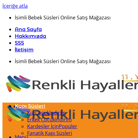
İçeriğe atla
İsimli Bebek Süsleri Online Satış Mağazası
Ana Sayfa
Hakkımızda
SSS
İletişim
İsimli Bebek Süsleri Online Satış Mağazası
Kapı Süsleri
Kız Çocuk
Erkek Çocuk
Kardeşler İçin
Fanatik Kapı Süsleri
Menü