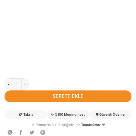
Defne Onur Alp kardeş balonlu kapı süsü adet
SEPETE EKLE
💳
Taksit
✨
%100 Memnuniyet
🛡️
Güvenli Ödeme
11. Yılımızda Bizi Seçtiğiniz İçin
Teşekkürler
❤️