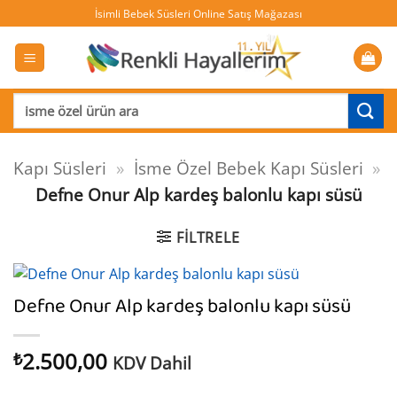
İçeriğe
İsimli Bebek Süsleri Online Satış Mağazası
atla
Ara:
Kapı Süsleri
»
İsme Özel Bebek Kapı Süsleri
»
Defne Onur Alp kardeş balonlu kapı süsü
FILTRELE
Defne Onur Alp kardeş balonlu kapı süsü
2.500,00
₺
KDV Dahil