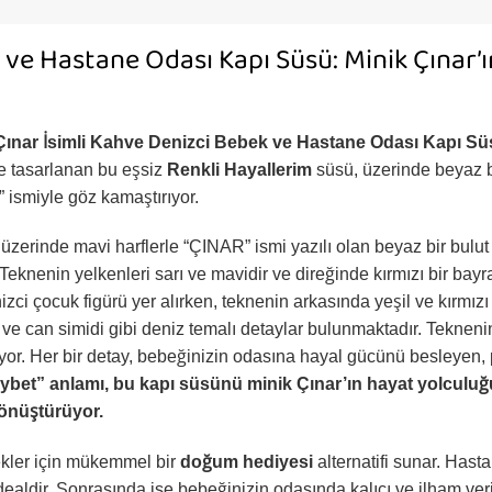
 ve Hastane Odası Kapı Süsü: Minik Çınar’ı
Çınar İsimli Kahve Denizci Bebek ve Hastane Odası Kapı Sü
kle tasarlanan bu eşsiz
Renkli Hayallerim
süsü, üzerinde beyaz bi
 ismiyle göz kamaştırıyor.
zerinde mavi harflerle “ÇINAR” ismi yazılı olan beyaz bir bulut o
 Teknenin yelkenleri sarı ve mavidir ve direğinde kırmızı bir bay
enizci çocuk figürü yer alırken, teknenin arkasında yeşil ve kırmız
ve can simidi gibi deniz temalı detaylar bulunmaktadır. Teknenin 
lıyor. Her bir detay, bebeğinizin odasına hayal gücünü besleyen, p
ybet” anlamı, bu kapı süsünü minik Çınar’ın hayat yolculuğun
önüştürüyor.
ekler için mükemmel bir
doğum hediyesi
alternatifi sunar. Hast
dealdir. Sonrasında ise bebeğinizin odasında kalıcı ve ilham veri