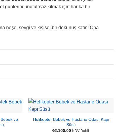
l günlerini unutulmaz kılmak için harika bir
na neşe, sevgi ve kişisel bir dokunuş katın! Ona
k Bebek ve
Helikopter Bebek ve Hastane Odası Kapı
İd
sü
Süsü
₺
2.100,00
KDV Dahil