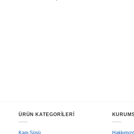
ÜRÜN KATEGORILERI
KURUM
Kapı Süsü
Hakkımız