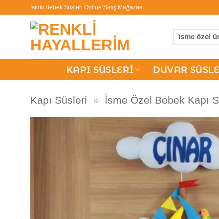
İçeriğe
İsimli Bebek Süsleri Online Satış Mağazası
atla
Ara:
KAPI SÜSLERI
DUVAR SÜSLE
Kapı Süsleri
»
İsme Özel Bebek Kapı S