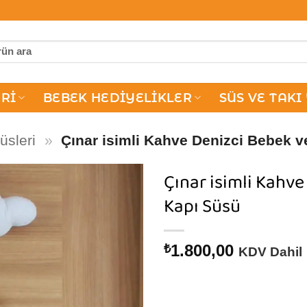
RI
BEBEK HEDIYELIKLER
SÜS VE TAKI
üsleri
»
Çınar isimli Kahve Denizci Bebek 
Çınar isimli Kahv
Kapı Süsü
1.800,00
₺
KDV Dahil