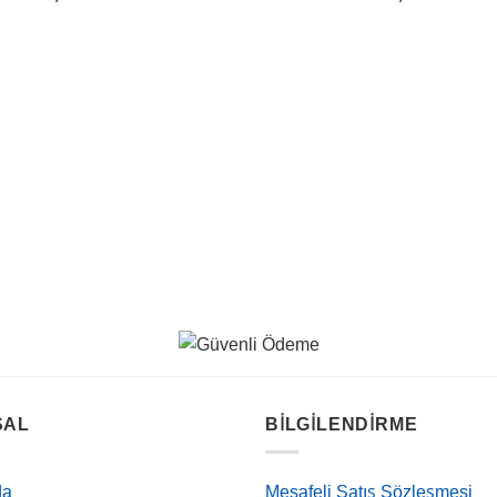
SAL
BILGILENDIRME
da
Mesafeli Satış Sözleşmesi