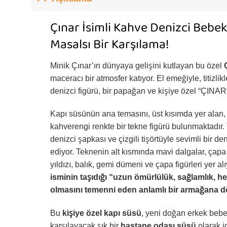
Çınar İsimli Kahve Denizci Bebek
Masalsı Bir Karşılama!
Minik Çınar’ın dünyaya gelişini kutlayan bu özel
maceracı bir atmosfer katıyor. El emeğiyle, titizli
denizci figürü, bir papağan ve kişiye özel “ÇINAR”
Kapı süsünün ana temasını, üst kısımda yer alan, ü
kahverengi renkte bir tekne figürü bulunmaktadır.
denizci şapkası ve çizgili tişörtüyle sevimli bir d
ediyor. Teknenin alt kısmında mavi dalgalar, çapa 
yıldızı, balık, gemi dümeni ve çapa figürleri yer a
isminin taşıdığı “uzun ömürlülük, sağlamlık, he
olmasını temenni eden anlamlı bir armağana d
Bu
kişiye özel kapı süsü
, yeni doğan erkek beb
karşılayacak şık bir
hastane odası süsü
olarak i