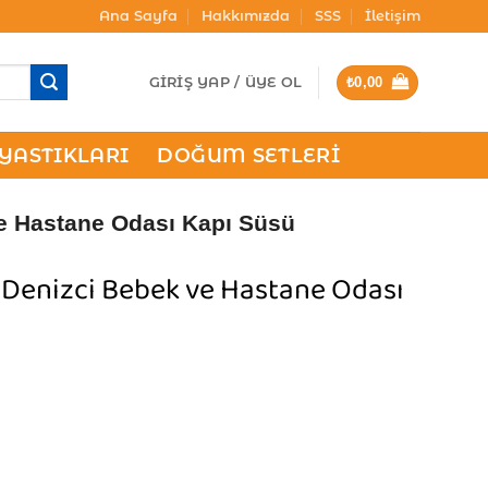
Ana Sayfa
Hakkımızda
SSS
İletişim
GIRIŞ YAP / ÜYE OL
₺
0,00
 YASTIKLARI
DOĞUM SETLERI
ve Hastane Odası Kapı Süsü
e Denizci Bebek ve Hastane Odası