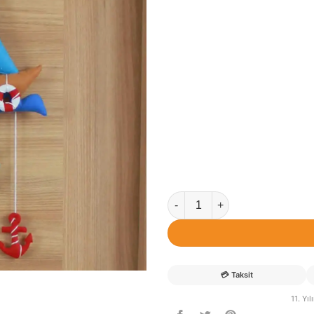
Çınar isimli Kahve Denizci Be
💳
Taksit
11. Yı