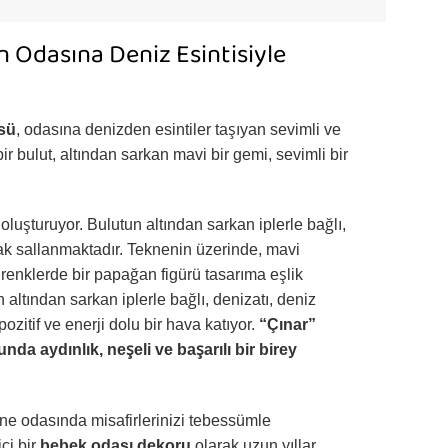
n Odasına Deniz Esintisiyle
sü
, odasına denizden esintiler taşıyan sevimli ve
r bulut, altından sarkan mavi bir gemi, sevimli bir
luşturuyor. Bulutun altından sarkan iplerle bağlı,
rak sallanmaktadır. Teknenin üzerinde, mavi
ı renklerde bir papağan figürü tasarıma eşlik
altından sarkan iplerle bağlı, denizatı, deniz
ozitif ve enerji dolu bir hava katıyor.
“Çınar”
da aydınlık, neşeli ve başarılı bir birey
ane odasında misafirlerinizi tebessümle
ci bir
bebek odası dekoru
olarak uzun yıllar