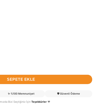
bek ve Hastane Odası Kapı Süsü adet
SEPETE EKLE
✨
%100 Memnuniyet
🛡️
Güvenli Ödeme
lımızda Bizi Seçtiğiniz İçin
Teşekkürler
❤️