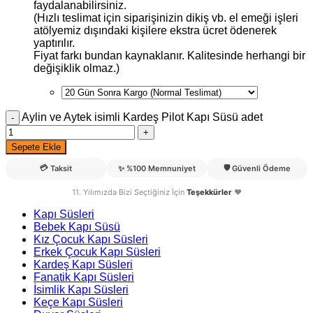
faydalanabilirsiniz.
(Hızlı teslimat için siparişinizin dikiş vb. el emeği işleri
atölyemiz dışındaki kişilere ekstra ücret ödenerek
yaptırılır.
Fiyat farkı bundan kaynaklanır. Kalitesinde herhangi bir
değişiklik olmaz.)
Aylin ve Aytek isimli Kardeş Pilot Kapı Süsü adet
Sepete Ekle
💳
🛡️
Taksit
✨
%100 Memnuniyet
Güvenli Ödeme
11. Yılımızda Bizi Seçtiğiniz İçin
Teşekkürler
❤️
Kapı Süsleri
Bebek Kapı Süsü
Kız Çocuk Kapı Süsleri
Erkek Çocuk Kapı Süsleri
Kardeş Kapı Süsleri
Fanatik Kapı Süsleri
İsimlik Kapı Süsleri
Keçe Kapı Süsleri