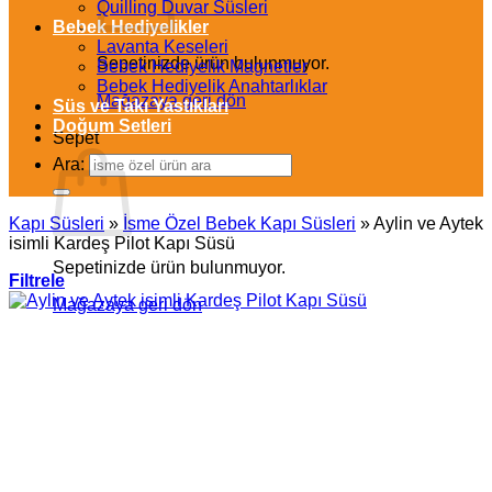
Quilling Duvar Süsleri
Bebek Hediyelikler
Lavanta Keseleri
Sepetinizde ürün bulunmuyor.
Bebek Hediyelik Magnetler
Bebek Hediyelik Anahtarlıklar
Mağazaya geri dön
Süs ve Takı Yastıkları
Doğum Setleri
Sepet
Ara:
Kapı Süsleri
»
İsme Özel Bebek Kapı Süsleri
»
Aylin ve Aytek
isimli Kardeş Pilot Kapı Süsü
Sepetinizde ürün bulunmuyor.
Filtrele
Mağazaya geri dön