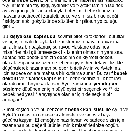
odalarına benzersiz bir dinamizm ve macera hissi katacak.
“Aylin” isminin “ay ışığı, aydınlık” ve “Aytek” isminin ise “tek
ay, ay gibi güçlü” anlamlarıyla birleşimi, bebeklerinizin
hayatına getireceği zarafeti, gücü ve sınırsız bir geleceği
fısıldıyor; tıpkı gökyüzünde süzülen bir pilotun yolculuğu
gibi…
Bu
kişiye özel kapı süsü
, sevimli pilot karakterleri, bulutlar
ve uçuş temalı detaylarla bebeklerinizin hayal dünyasına
anlatılmaz bir başlangıç sunuyor. Hastane odasında
misafirlerinizi gülümsetecek ilk izlenim olmasının yanı sıra,
sonrasında bebeklerinizin odasının en kıymetli dekoru
olacak. Siparişiniz üzerine, el emeğiyle, her detayı titizlikle
düşünülerek hazırlanan bu eser, biricik Aylin ve Aytek’iniz
için sadece onlara mahsus bir kutlama sunar. Bu zarif
bebek
dekoru
ve **kardeş kapı süsü**, bebeklerinizin ilk hatırası
olarak ömür boyu saklansın. Aynı zamanda,
yenidoğan
süsleme
düşünenler için büyüleyici bir seçenek ve **ikiz
bebek hediyesi** arayışında olanlar için de seçkin bir
armağan!
Şimdi keşfedin ve bu benzersiz
bebek kapı süsü
ile Aylin ve
Aytek’in odasına o masalsı atmosferi ve sınırsız hayal
gücünü taşıyın. El emeğiyle hazırlanan ve sadece sizin için
tasarlanan bu değerli ürünle, minik misafirlerinize özgün,
anlam yüklü bir karşılama hazırlayın. Hayallerinizi süsleyin,