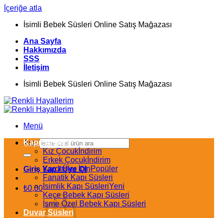
İçeriğe atla
İsimli Bebek Süsleri Online Satış Mağazası
Ana Sayfa
Hakkımızda
SSS
İletişim
İsimli Bebek Süsleri Online Satış Mağazası
Menü
Kapı Süsleri
Ara:
Kız Çocuk
Erkek Çocuk
Kardeşler İçin
Giriş Yap / Üye Ol
Fanatik Kapı Süsleri
İsimlik Kapı Süsleri
₺
0,00
Keçe Bebek Kapı Süsleri
İsme Özel Bebek Kapı Süsleri
Duvar Süsleri