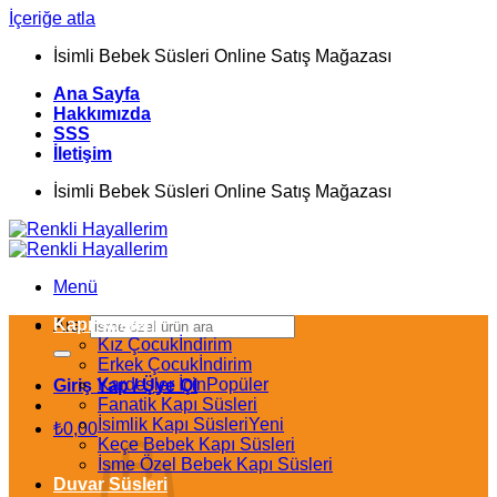
İçeriğe atla
İsimli Bebek Süsleri Online Satış Mağazası
Ana Sayfa
Hakkımızda
SSS
İletişim
İsimli Bebek Süsleri Online Satış Mağazası
Menü
Kapı Süsleri
Ara:
Kız Çocuk
Erkek Çocuk
Kardeşler İçin
Giriş Yap / Üye Ol
Fanatik Kapı Süsleri
İsimlik Kapı Süsleri
₺
0,00
Keçe Bebek Kapı Süsleri
İsme Özel Bebek Kapı Süsleri
Duvar Süsleri