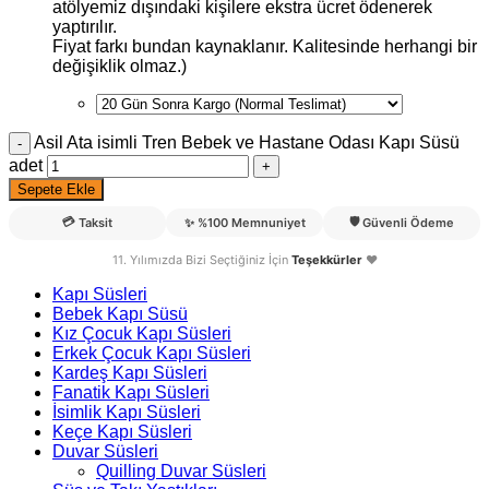
atölyemiz dışındaki kişilere ekstra ücret ödenerek
yaptırılır.
Fiyat farkı bundan kaynaklanır. Kalitesinde herhangi bir
değişiklik olmaz.)
Asil Ata isimli Tren Bebek ve Hastane Odası Kapı Süsü
adet
Sepete Ekle
💳
🛡️
Taksit
✨
%100 Memnuniyet
Güvenli Ödeme
11. Yılımızda Bizi Seçtiğiniz İçin
Teşekkürler
❤️
Kapı Süsleri
Bebek Kapı Süsü
Kız Çocuk Kapı Süsleri
Erkek Çocuk Kapı Süsleri
Kardeş Kapı Süsleri
Fanatik Kapı Süsleri
İsimlik Kapı Süsleri
Keçe Kapı Süsleri
Duvar Süsleri
Quilling Duvar Süsleri