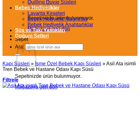
Quilling Duvar Süsleri
Bebek Hediyelikler
Lavanta Keseleri
Sepetinizde ürün bulunmuyor.
Bebek Hediyelik Magnetler
Bebek Hediyelik Anahtarlıklar
Mağazaya geri dön
Süs ve Takı Yastıkları
Doğum Setleri
Sepet
Ara:
Kapı Süsleri
»
İsme Özel Bebek Kapı Süsleri
»
Asil Ata isimli
Tren Bebek ve Hastane Odası Kapı Süsü
Sepetinizde ürün bulunmuyor.
Filtrele
Mağazaya geri dön