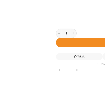
Arden isimli Uçak Pilot Bebek
💳
Taksit
11. Yı