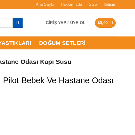
Ana Sayfa
Hakkımızda
SSS
İletişim
GIRIŞ YAP / ÜYE OL
₺
0,00
YASTIKLARI
DOĞUM SETLERI
Hastane Odası Kapı Süsü
k Pilot Bebek Ve Hastane Odası