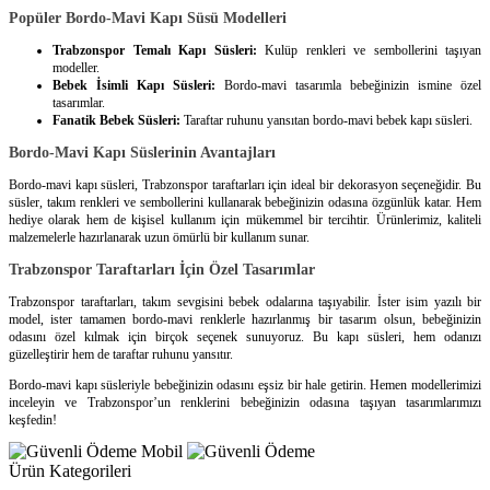
Popüler Bordo-Mavi Kapı Süsü Modelleri
Trabzonspor Temalı Kapı Süsleri:
Kulüp renkleri ve sembollerini taşıyan
modeller.
Bebek İsimli Kapı Süsleri:
Bordo-mavi tasarımla bebeğinizin ismine özel
tasarımlar.
Fanatik Bebek Süsleri:
Taraftar ruhunu yansıtan bordo-mavi bebek kapı süsleri.
Bordo-Mavi Kapı Süslerinin Avantajları
Bordo-mavi kapı süsleri, Trabzonspor taraftarları için ideal bir dekorasyon seçeneğidir. Bu
süsler, takım renkleri ve sembollerini kullanarak bebeğinizin odasına özgünlük katar. Hem
hediye olarak hem de kişisel kullanım için mükemmel bir tercihtir. Ürünlerimiz, kaliteli
malzemelerle hazırlanarak uzun ömürlü bir kullanım sunar.
Trabzonspor Taraftarları İçin Özel Tasarımlar
Trabzonspor taraftarları, takım sevgisini bebek odalarına taşıyabilir. İster isim yazılı bir
model, ister tamamen bordo-mavi renklerle hazırlanmış bir tasarım olsun, bebeğinizin
odasını özel kılmak için birçok seçenek sunuyoruz. Bu kapı süsleri, hem odanızı
güzelleştirir hem de taraftar ruhunu yansıtır.
Bordo-mavi kapı süsleriyle bebeğinizin odasını eşsiz bir hale getirin. Hemen modellerimizi
inceleyin ve Trabzonspor’un renklerini bebeğinizin odasına taşıyan tasarımlarımızı
keşfedin!
Ürün Kategorileri