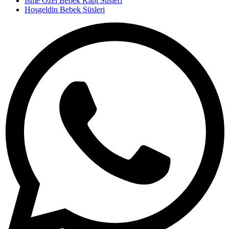
İsme Özel Bebek Kapı Süsleri
Hoşgeldin Bebek Süsleri