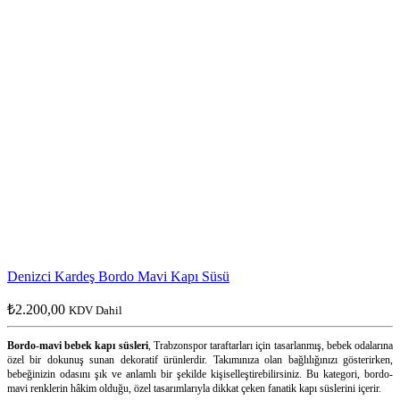
Denizci Kardeş Bordo Mavi Kapı Süsü
₺
2.200,00
KDV Dahil
Bordo-mavi bebek kapı süsleri
, Trabzonspor taraftarları için tasarlanmış, bebek odalarına
özel bir dokunuş sunan dekoratif ürünlerdir. Takımınıza olan bağlılığınızı gösterirken,
bebeğinizin odasını şık ve anlamlı bir şekilde kişiselleştirebilirsiniz. Bu kategori, bordo-
mavi renklerin hâkim olduğu, özel tasarımlarıyla dikkat çeken fanatik kapı süslerini içerir.