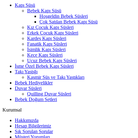
Kapı Süsü
Bebek Kapı Süsü
Hoşgeldin Bebek Süsleri
Çok Satılan Bebek Kapı Süsü
Kız Çocuk Kapı Süsleri
Erkek Çocuk Kapı Süsleri
Kardeş Kapı Süsleri
Fanatik Kapı Süsleri
İsimlik Kapı Süsleri
Keçe Kapı Süsleri
Ucuz Bebek Kapı Süsleri
İsme Özel Bebek Kapı Süsleri
Takı Yastığı
Kaşmir Süs ve Takı Yastıkları
Bebek Hediyelikler
Duvar Süsleri
Quilling Duvar Süsleri
Bebek Doğum Setleri
Kurumsal
Hakkımızda
Hesap Bilgilerimiz
Sık Sorulan Sorular
Müşteri Yorumları