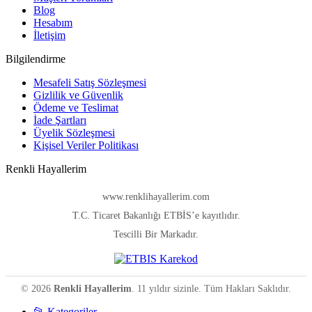
Blog
Hesabım
İletişim
Bilgilendirme
Mesafeli Satış Sözleşmesi
Gizlilik ve Güvenlik
Ödeme ve Teslimat
İade Şartları
Üyelik Sözleşmesi
Kişisel Veriler Politikası
Renkli Hayallerim
www.renklihayallerim.com
T.C. Ticaret Bakanlığı ETBİS’e kayıtlıdır.
Tescilli Bir Markadır.
© 2026
Renkli Hayallerim
. 11 yıldır sizinle. Tüm Hakları Saklıdır.
📂 Kategoriler