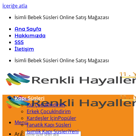
İçeriğe atla
İsimli Bebek Süsleri Online Satış Mağazası
Ana Sayfa
Hakkımızda
SSS
İletişim
İsimli Bebek Süsleri Online Satış Mağazası
Kapı Süsleri
Kız Çocuk
Erkek Çocuk
Kardeşler İçin
Menü
Fanatik Kapı Süsleri
İsimlik Kapı Süsleri
Ara: