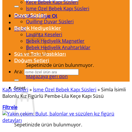
Keçe Bebek Kapı Süsleri
İsme Özel Bebek Kapı Süsleri
Duvar Süsleri
Giriş Yap / Üye Ol
Quilling Duvar Süsleri
Bebek Hediyelikler
₺
0,00
Lavanta Keseleri
Bebek Hediyelik Magnetler
Bebek Hediyelik Anahtarlıklar
Süs ve Takı Yastıkları
Doğum Setleri
Sepetinizde ürün bulunmuyor.
Ara:
Mağazaya geri dön
Sepet
Kapı Süsleri
»
İsme Özel Bebek Kapı Süsleri
»
Simla İsimli
Balonlu Kız Figürlü Pembe-Lila Keçe Kapı Süsü
Filtrele
Sepetinizde ürün bulunmuyor.