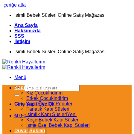
İçeriğe atla
İsimli Bebek Süsleri Online Satış Mağazası
Ana Sayfa
Hakkımızda
SSS
İletişim
İsimli Bebek Süsleri Online Satış Mağazası
Menü
Kapı Süsleri
Ara:
Kız Çocuk
Erkek Çocuk
Kardeşler İçin
Giriş Yap / Üye Ol
Fanatik Kapı Süsleri
İsimlik Kapı Süsleri
₺
0,00
Keçe Bebek Kapı Süsleri
İsme Özel Bebek Kapı Süsleri
Duvar Süsleri