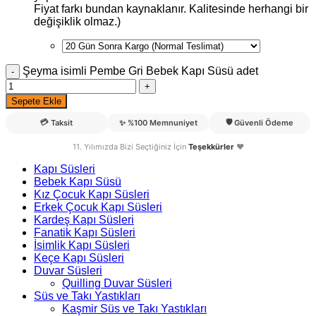
Fiyat farkı bundan kaynaklanır. Kalitesinde herhangi bir
değişiklik olmaz.)
Şeyma isimli Pembe Gri Bebek Kapı Süsü adet
Sepete Ekle
💳
🛡️
Taksit
✨
%100 Memnuniyet
Güvenli Ödeme
11. Yılımızda Bizi Seçtiğiniz İçin
Teşekkürler
❤️
Kapı Süsleri
Bebek Kapı Süsü
Kız Çocuk Kapı Süsleri
Erkek Çocuk Kapı Süsleri
Kardeş Kapı Süsleri
Fanatik Kapı Süsleri
İsimlik Kapı Süsleri
Keçe Kapı Süsleri
Duvar Süsleri
Quilling Duvar Süsleri
Süs ve Takı Yastıkları
Kaşmir Süs ve Takı Yastıkları