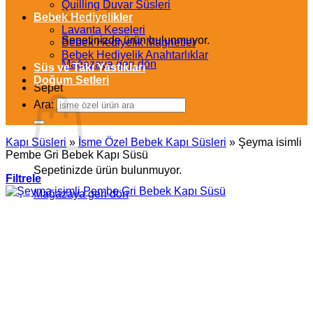
Quilling Duvar Süsleri
Bebek Hediyelikler
Lavanta Keseleri
Sepetinizde ürün bulunmuyor.
Bebek Hediyelik Magnetler
Bebek Hediyelik Anahtarlıklar
Mağazaya geri dön
Süs ve Takı Yastıkları
Doğum Setleri
Sepet
Ara:
Kapı Süsleri
»
İsme Özel Bebek Kapı Süsleri
»
Şeyma isimli
Pembe Gri Bebek Kapı Süsü
Sepetinizde ürün bulunmuyor.
Filtrele
Mağazaya geri dön