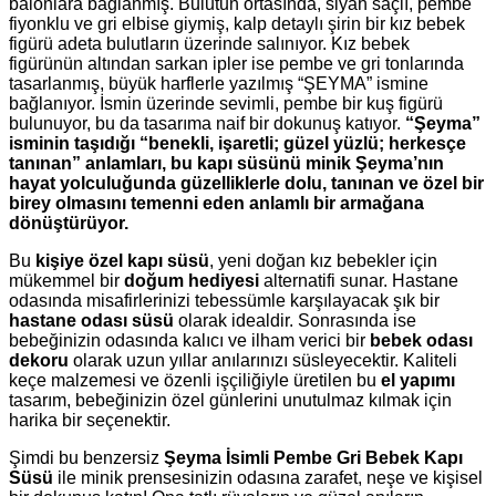
balonlara bağlanmış. Bulutun ortasında, siyah saçlı, pembe
fiyonklu ve gri elbise giymiş, kalp detaylı şirin bir kız bebek
figürü adeta bulutların üzerinde salınıyor. Kız bebek
figürünün altından sarkan ipler ise pembe ve gri tonlarında
tasarlanmış, büyük harflerle yazılmış “ŞEYMA” ismine
bağlanıyor. İsmin üzerinde sevimli, pembe bir kuş figürü
bulunuyor, bu da tasarıma naif bir dokunuş katıyor.
“Şeyma”
isminin taşıdığı “benekli, işaretli; güzel yüzlü; herkesçe
tanınan” anlamları, bu kapı süsünü minik Şeyma’nın
hayat yolculuğunda güzelliklerle dolu, tanınan ve özel bir
birey olmasını temenni eden anlamlı bir armağana
dönüştürüyor.
Bu
kişiye özel kapı süsü
, yeni doğan kız bebekler için
mükemmel bir
doğum hediyesi
alternatifi sunar. Hastane
odasında misafirlerinizi tebessümle karşılayacak şık bir
hastane odası süsü
olarak idealdir. Sonrasında ise
bebeğinizin odasında kalıcı ve ilham verici bir
bebek odası
dekoru
olarak uzun yıllar anılarınızı süsleyecektir. Kaliteli
keçe malzemesi ve özenli işçiliğiyle üretilen bu
el yapımı
tasarım, bebeğinizin özel günlerini unutulmaz kılmak için
harika bir seçenektir.
Şimdi bu benzersiz
Şeyma İsimli Pembe Gri Bebek Kapı
Süsü
ile minik prensesinizin odasına zarafet, neşe ve kişisel