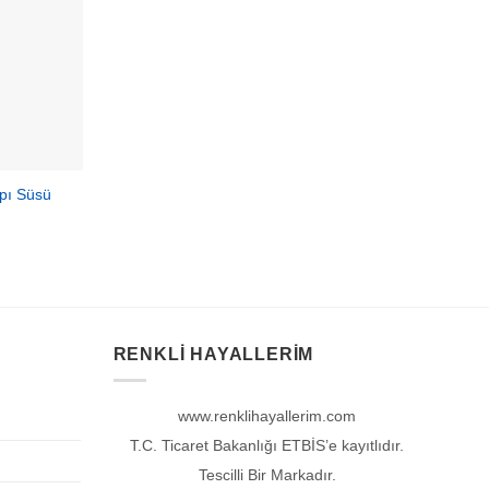
apı Süsü
RENKLI HAYALLERIM
www.renklihayallerim.com
T.C. Ticaret Bakanlığı ETBİS’e kayıtlıdır.
Tescilli Bir Markadır.