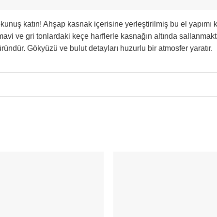
uş katın! Ahşap kasnak içerisine yerleştirilmiş bu el yapımı keç
vi ve gri tonlardaki keçe harflerle kasnağın altında sallanma
 üründür. Gökyüzü ve bulut detayları huzurlu bir atmosfer yaratır.