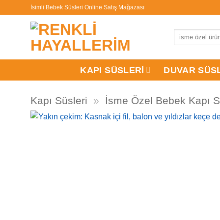
İçeriğe
İsimli Bebek Süsleri Online Satış Mağazası
atla
Ara:
KAPI SÜSLERI
DUVAR SÜS
Kapı Süsleri
»
İsme Özel Bebek Kapı S