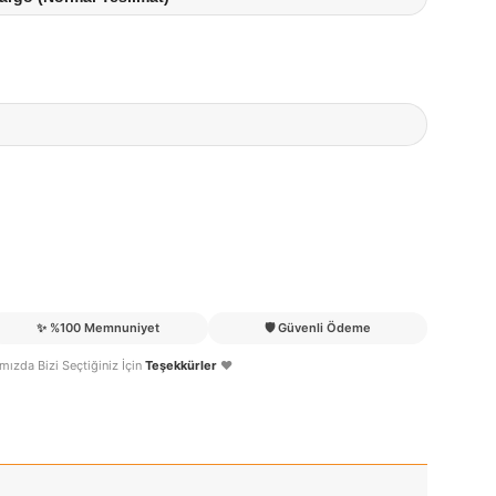
✨
%100 Memnuniyet
🛡️
Güvenli Ödeme
lımızda Bizi Seçtiğiniz İçin
Teşekkürler
❤️