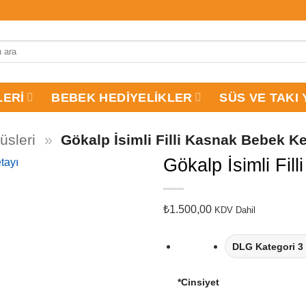
LERI
BEBEK HEDIYELIKLER
SÜS VE TAKI 
üsleri
»
Gökalp İsimli Filli Kasnak Bebek K
Gökalp İsimli Fi
₺
1.500,00
KDV Dahil
*
Cinsiyet