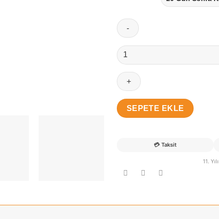
Gökalp
İsimli
Filli
Kasnak
Bebek
Keçe
SEPETE EKLE
Kapı
Süsü
adet
💳
Taksit
11. Yı