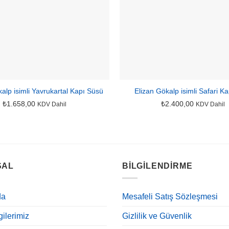
alp isimli Yavrukartal Kapı Süsü
Elizan Gökalp isimli Safari K
₺
1.658,00
₺
2.400,00
KDV Dahil
KDV Dahil
SAL
BILGILENDIRME
da
Mesafeli Satış Sözleşmesi
ilerimiz
Gizlilik ve Güvenlik