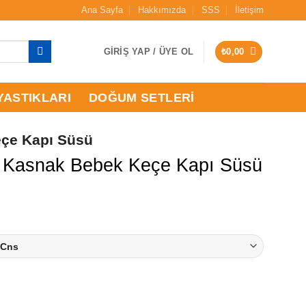
Ana Sayfa
Hakkımızda
SSS
İletişim
GIRIŞ YAP / ÜYE OL
₺
0,00
YASTIKLARI
DOĞUM SETLERI
eçe Kapı Süsü
lli Kasnak Bebek Keçe Kapı Süsü